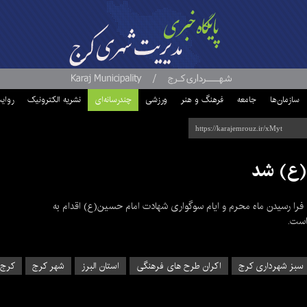
سازمان‌ها
جامعه
فرهنگ و هنر
ورزشی
چندرسانه‌ای
نشریه الکترونیک
روای
(ع) شد
را رسیدن ماه محرم و ایام سوگواری شهادت امام حسین(ع) اقدام به
 سبز شهرداری کرج
اکران طرح های فرهنگی
استان البرز
شهر کرج
کرج