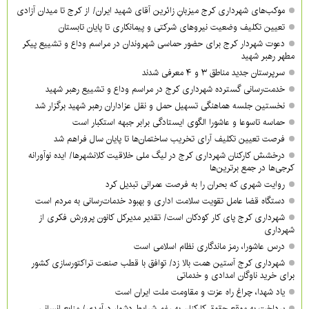
موکب‌های شهرداری کرج میزبانِ زائرین آقای شهید ایران/ از کرج تا میدان آزادی
تعیین تکلیف وضعیت نیروهای شرکتی و پیمانکاری تا پایان تابستان
دعوت شهردار کرج برای حضور حماسی شهروندان در مراسم وداع و تشییع پیکر
مطهر رهبر شهید
سرپرستان جدید مناطق ۳ و ۴ معرفی شدند
خدمت‌رسانی گسترده شهرداری کرج در مراسم وداع و تشییع رهبر شهید
نخستین جلسه هماهنگی تسهیل حمل و نقل عزاداران رهبر شهید برگزار شد
حماسه تاسوعا و عاشورا الگوی ایستادگی برابر جبهه استکبار است
فرصت تعیین تکلیف آرای تخریب ساختمان‌ها تا پایان سال فراهم شد
درخشش کارکنان شهرداری کرج در لیگ ملی خلاقیت کلانشهرها/ ایده نوآورانه
کرجی‌ها در جمع برترین‌ها
روایت شهری که بحران را به فرصت عمرانی تبدیل کرد
دستگاه قضا عامل تقویت سلامت اداری و بهبود خدمات‌رسانی به مردم است
شهرداری کرج پای کار کودکان است/ تقدیر مدیرکل کانون پرورش فکری از
شهرداری
درس عاشورا، رمز ماندگاری نظام اسلامی است
شهرداری کرج آستین همت بالا زد/ توافق با قطب صنعت تراکتورسازی کشور
برای خرید ناوگان امدادی و خدماتی
یاد شهدا، چراغ راه عزت و مقاومت ملت ایران است
پرداخت به موقع حقوق کارکنان به رغم شرایط دشوار درآمدی/ منابع انسانی