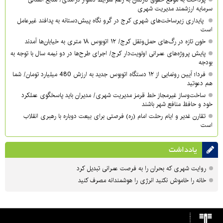
سرمایه ارزشمند مدیریت شهری
پایداری زیرساخت‌های شهری کرج در گرو نگاه پیش‌دستانه به پدافند غیرعامل
است
خون تازه در رگ‌های حمل‌ونقل کرج/ ۱۲ اتوبوس ۱۸ متری به خیابان‌ها آمدند
پایش پروژه‌های عمرانی اولویت‌دار کرج/ اجرای طرح‌ها در دو نیمه سال با توجه به
بودجه
فردا؛ آیین رونمایی از ۱۲ دستگاه اتوبوس جدید به ارزش 480 میلیارد تومان/ شما
هم دعوتید
ساخت‌وساز غیرمجاز خط قرمز مدیریت شهری‌/ مدیران باید پاسخگوی عملکرد
خود و حافظ منافع شهر باشند
تقارن غدیر و ایام رحلت امام (ره) فرصتی برای بیعت دوباره با رهبری انقلاب
است
یادداشت
روایت شهری که بحران را به فرصت عمرانی تبدیل کرد
خانه را خاموش نکنید انرژی را هوشمندانه مصرف کنید