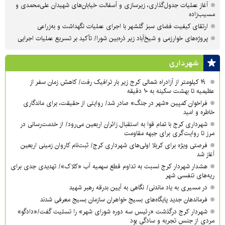
آغاز عملیات جدول‌گذاری، زیرسازی و آسفالت خیابان‌های شهیدان علی‌محمدی و
مسیب‌زاده
ارتقای کیفیت فضای سبز گلشهر با اجرای عملیات نگهداشت و به‌زراعی
پروژه‌های خوارزمی و شیخ‌آباد زیر ذره‌بین شورا/ تأکید بر تسریع عملیات اجرایی
شهرداری
۱۹ کیلومتر از آزادراه شمالی کرج زیر بار ترافیک رفت/ کاهش زمان سفر از
عظیمیه تا بهشت سکینه به ۱۰ دقیقه
فراخوان کمپین «شهر در جنگ» صادر شد/ روایتی از حقیقت، برای ماندگاری
خاطره و امید
شهرداری کرج با تمام قوا به استقبال زائران اربعین می‌رود/ از خدمت‌رسانی در
مرز تا روایت‌گری برای جبهه مقاومت
فرصتی ویژه برای کربلا اولی‌های شهرداری کرج/ ثبت‌نام کاروان زمینی اربعین
آغاز شد
هشدار شهردار کرج نسبت به تداوم قطع سهمیه آب «کلاک»/ تهدیدی جدی برای
ریه‌های تنفسی شهر
در مسیری به یاد ماندنی/ نگاهی به آیین بدرقه رهبر شهید
فرماندهان جدید پایگاه‌های بسیج خواهران سازمان بسیج معرفی شدند
شهردار کرج درگذشت «رئیس سه دوره شورای شهر» را تسلیت گفت/«دادگو»
مردی از جنس تجربه و سادگی بود