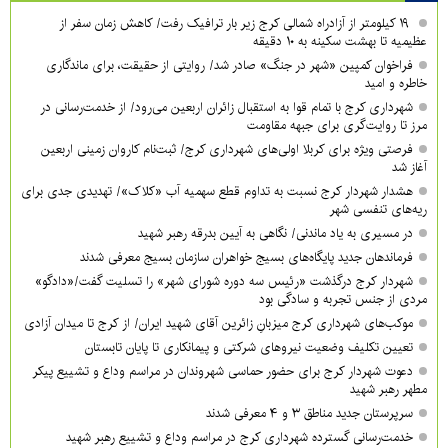
۱۹ کیلومتر از آزادراه شمالی کرج زیر بار ترافیک رفت/ کاهش زمان سفر از
عظیمیه تا بهشت سکینه به ۱۰ دقیقه
فراخوان کمپین «شهر در جنگ» صادر شد/ روایتی از حقیقت، برای ماندگاری
خاطره و امید
شهرداری کرج با تمام قوا به استقبال زائران اربعین می‌رود/ از خدمت‌رسانی در
مرز تا روایت‌گری برای جبهه مقاومت
فرصتی ویژه برای کربلا اولی‌های شهرداری کرج/ ثبت‌نام کاروان زمینی اربعین
آغاز شد
هشدار شهردار کرج نسبت به تداوم قطع سهمیه آب «کلاک»/ تهدیدی جدی برای
ریه‌های تنفسی شهر
در مسیری به یاد ماندنی/ نگاهی به آیین بدرقه رهبر شهید
فرماندهان جدید پایگاه‌های بسیج خواهران سازمان بسیج معرفی شدند
شهردار کرج درگذشت «رئیس سه دوره شورای شهر» را تسلیت گفت/«دادگو»
مردی از جنس تجربه و سادگی بود
موکب‌های شهرداری کرج میزبانِ زائرین آقای شهید ایران/ از کرج تا میدان آزادی
تعیین تکلیف وضعیت نیروهای شرکتی و پیمانکاری تا پایان تابستان
دعوت شهردار کرج برای حضور حماسی شهروندان در مراسم وداع و تشییع پیکر
مطهر رهبر شهید
سرپرستان جدید مناطق ۳ و ۴ معرفی شدند
خدمت‌رسانی گسترده شهرداری کرج در مراسم وداع و تشییع رهبر شهید