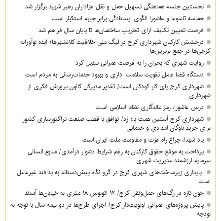
نخستین جلسه هماهنگی تسهیل حمل و نقل عزاداران رهبر شهید برگزار شد
حماسه تاسوعا و عاشورا الگوی ایستادگی برابر جبهه استکبار است
فرصت تعیین تکلیف آرای تخریب ساختمان‌ها تا پایان سال فراهم شد
درخشش کارکنان شهرداری کرج در لیگ ملی خلاقیت کلانشهرها/ ایده نوآورانه
کرجی‌ها در جمع برترین‌ها
روایت شهری که بحران را به فرصت عمرانی تبدیل کرد
دستگاه قضا عامل تقویت سلامت اداری و بهبود خدمات‌رسانی به مردم است
شهرداری کرج پای کار کودکان است/ تقدیر مدیرکل کانون پرورش فکری از
شهرداری
درس عاشورا، رمز ماندگاری نظام اسلامی است
شهرداری کرج آستین همت بالا زد/ توافق با قطب صنعت تراکتورسازی کشور
برای خرید ناوگان امدادی و خدماتی
یاد شهدا، چراغ راه عزت و مقاومت ملت ایران است
پرداخت به موقع حقوق کارکنان به رغم شرایط دشوار درآمدی/ منابع انسانی
سرمایه ارزشمند مدیریت شهری
پایداری زیرساخت‌های شهری کرج در گرو نگاه پیش‌دستانه به پدافند غیرعامل
است
خون تازه در رگ‌های حمل‌ونقل کرج/ ۱۲ اتوبوس ۱۸ متری به خیابان‌ها آمدند
پایش پروژه‌های عمرانی اولویت‌دار کرج/ اجرای طرح‌ها در دو نیمه سال با توجه به
بودجه