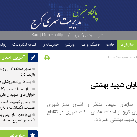
سازمان‌ها
جامعه
فرهنگ و هنر
ورزشی
چندرسانه‌ای
نشریه الکترونیک
روای
آخرین اخبار
مدیر منطقه
بازدید کرد
بساط پرنده‌فروشان 
بان شهید بهشتی
آغاز عملیات جدول‌گذ
خیابان‌های شهیدان علی
ارتقای کیفیت فضای 
سازمان سیما، منظر و فضای سبز شهری
عملیات نگهداشت و به‌زر
ری کرج از احداث فضای مکث شهری در تقاطع
پروژه‌های خوارزمی و ش
 شهید بهشتی خبر داد.
تأکید بر تسریع عملیات
سازمان‎ها