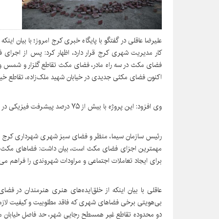
علیرضا عاقلی در گفتگو با پایگاه خبری کرج امروز؛ با بیان ای
کار مدیریت شهری کرج قرار دارد، اظهار کرد: پس از اجرا
اکنون فضای مکثی جدیدی در خیابان شهید ملک‌زاده، تقاطع خی
وی افزود: این پروژه با بیش از ۷۵ درصد پیشرفت فیزیکی در بیش از ۵‌هزار مترمربع تکمیل می‌شود.
رئیس سازمان سیما، منظر و فضای سبز شهری شهرداری کرج با ت
مهمترین اجزای فضای مکث است، بیان داشت: فضاهای مکث با 
برای ایجاد تعاملات اجتماعی و مراودات شهروندی را فراهم می‌ک
عاقلی با بیان اینکه از خلق‌ایده‌های هنری هنرمندان در فض
بی‌هویتی برخی فضاهای شهری که فاقد مطلوبیت و کیفیت لازم بو
دو محدوده تقاطع غیر همسطح رجایی شهر، حد فاصل خیابان م