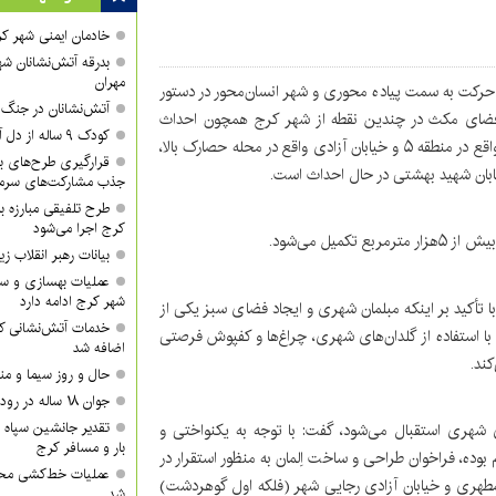
خادمان ایمنی شهر کر
بدرقه آتش‌نشانان شه
مهران
نکه حرکت به سمت پیاده محوری و شهر انسان‌محور در دستور
آتش‌نشانان در جنگ ر
ی فضای مکث در چندین نقطه از شهر کرج همچون احداث
کودک ۹ ساله از دل آتش بیرون کشیده شد
فضای مکث در سه راه مادر، فضای مکث تقاطع گلزار و شمس واقع در منطقه ۵ و خیابان آزادی واقع در محله حصارک بالا،
قرارگیری طرح‌های بزر
ابان شهید بهشتی در حال احداث است.
جذب مشارکت‌های سرمای
طرح تلفیقی مبارزه ب
کرج اجرا می‌شود
بیانات رهبر انقلاب
عملیات بهسازی و سا
شهر کرج ادامه دارد
أکید بر اینکه مبلمان شهری و ایجاد فضای سبز یکی از
خدمات آتش‌نشانی کر
استفاده از گلدان‌های شهری، چراغ‌ها و کفپوش فرصتی
اضافه شد
ند.
حال و روز سیما و من
جوان ۱۸ ساله در رودخانه روستای گوراب غرق شد
تقدیر جانشین سپاه ا
ای شهری استقبال می‌شود، گفت: با توجه به یکنواختی و
بار و مسافر کرج
ده، فراخوان طراحی و ساخت اِلمان به منظور استقرار در
عملیات خط‌کشی محور
طهری و خیابان آزادی رجایی شهر (فلکه اول گوهردشت)
شد