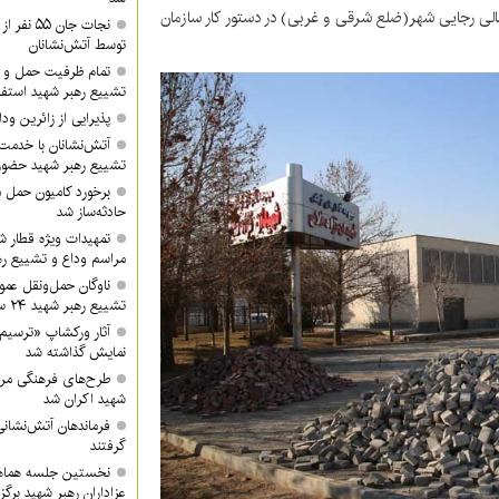
مالی رجایی شهر(ضلع شرقی و غربی) در دستور کار سازمان
نجات جان 
توسط آتش‌نشانان
تمام ظرفیت حمل و ن
تشییع رهبر شهید استفا
پذیرایی از زائرین ودا
آتش‌نشانان با خدمت 
تشییع رهبر شهید حضور 
برخورد کامیون حمل 
حادثه‌ساز شد
تمهیدات ویژه قطار ش
مراسم وداع و تشییع ره
ناوگان حمل‌ونقل عموم
تشییع رهبر شهید ۲۴ ساعته فعال خواهد بود
آثار ورکشاپ «ترسیم
نمایش گذاشته شد
طرح‌های فرهنگی مرا
شهید اکران شد
فرماندهان آتش‌نشانی 
گرفتند
نخستین جلسه هماه
عزاداران رهبر شهید برگز