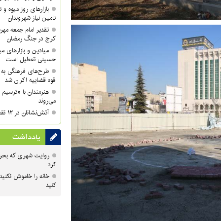
بازارهای روز میوه و ت
تامین نیاز شهروندان
تقدیر امام جمعه مهر
کرج در جنگ رمضان
میادین و بازارهای میو
حسینی تعطیل است
طرح‌های فرهنگی به 
قوه قضاییه اکران شد
هنرمندان با «ترسیم 
می‌روند
آتش‌نشانان در ۱۲ نقطه شهر کرج مستقر می‌شوند
یادداشت
روایت شهری که بحرا
کرد
خانه را خاموش نکنید
کنید