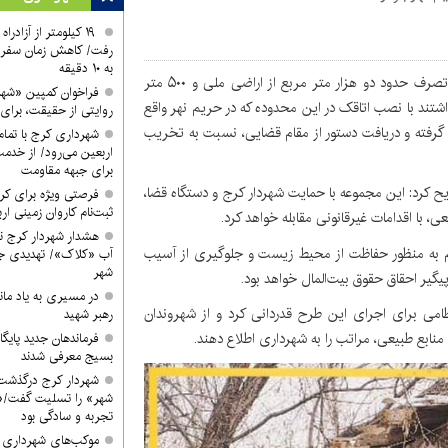
۱۹ کیلومتر از آزادر
رفت/ کاهش زمان سفر ا
به ۱۰ دقیقه
، از رفع تصرف حدود دو هزار متر مربع از اراضی ملی و ۵۰۰ متر
فراخوان کمپین «شه
شتند با نصب اتاقک در این محدوده که در حریم نهر واقع
روایتی از حقیقت، برای 
م گرفته و دریافت دستور از مقام قضایی، نسبت به تخریب
شهرداری کرج با تمام 
اربعین می‌رود/ از خدمت
برای جبهه مقاومت
ریح کرد: این مجموعه با حمایت شهردار کرج و دستگاه قضا،
فرصتی ویژه برای کرب
ثبت‌نام کاروان زمینی ار
 با اقدامات غیرقانونی مقابله خواهد کرد.
هشدار شهردار کرج ن
دام به منظور حفاظت از محیط زیست و جلوگیری از آسیب
آب «کلاک»/ تهدیدی جد
شهر
گیر احقاق حقوق بیت‌المال خواهد بود.
در مسیری به یاد ماند
می برای اجرای این طرح قدردانی کرد و از شهروندان
رهبر شهید
بع طبیعی، مراتب را به شهرداری اطلاع دهند.
فرماندهان جدید پایگ
بسیج معرفی شدند
شهردار کرج درگذشت
شهر» را تسلیت گفت/«
تجربه و سادگی بود
موکب‌های شهرداری کر