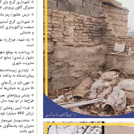
شهرداری کرج پای کا
مدیرکل کانون پرورش ف
درس عاشورا، رمز مان
شهرداری کرج آستین 
صنعت تراکتورسازی کشور
و خدماتی
یاد شهدا، چراغ راه 
است
پرداخت به موقع حقوق
دشوار درآمدی/ منابع ان
مدیریت شهری
پایداری زیرساخت‌ها
پیش‌دستانه به پدافند 
۱۸ متری به خیابان‌ها آمدند
پایش پروژه‌های عمرا
طرح‌ها در دو نیمه سال ب
ارزش 480 میلیارد تومان/ شما هم دعوتید
ساخت‌وساز غیرمجاز 
مدیران باید پاسخگوی ع
شهر باشند