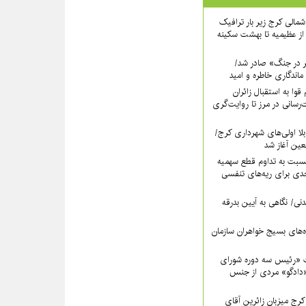
اه شمالی کرج زیر بار ترافیک
ز عظیمیه تا بهشت سکینه
ر در جنگ» صادر شد/
ماندگاری خاطره و امید
قوا به استقبال زائران
‌رسانی در مرز تا روایت‌گری
لا اولی‌های شهرداری کرج/
بعین آغاز شد
سبت به تداوم قطع سهمیه
ی برای ریه‌های تنفسی
نی/ نگاهی به آیین بدرقه
اه‌های بسیج خواهران سازمان
 «رئیس سه دوره شورای
دادگو» مردی از جنس
ج میزبانِ زائرین آقای