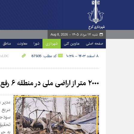
شنبه ۱۷ مرداد ۱۴۰۵ -
Aug 8, 2026
صفحه اصلی
عناوین کلی
شهرداری
شورا
معاونت
مناطق
۸ اسفند ۱۴۰۳ - ۱۰:۳۸
کد مطلب: 87935
۲۰۰۰ متر از اراضی ملی در منطقه ۶ رفع تصرف شد
مربع 
سودجو
تحقیق 
به حری