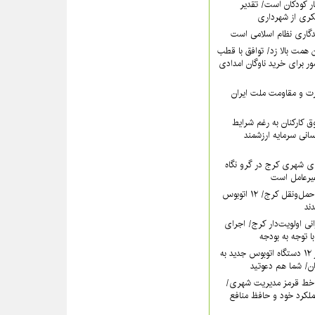
ر کودکان است/ تقدیر
کری از شهرداری
دگاری نظام اسلامی است
همت بالا زد/ توافق با قطب
 برای خرید ناوگان امدادی
عزت و مقاومت ملت ایران
 کارکنان به رغم شرایط
سانی سرمایه ارزشمند
ی شهری کرج در گرو نگاه
غیرعامل است
خون تازه در رگ‌های حمل‌ونقل کرج/ ۱۲ اتوبوس
نی اولویت‌دار کرج/ اجرای
ا توجه به بودجه
فردا؛ آیین رونمایی از ۱۲ دستگاه اتوبوس جدید به
خط قرمز مدیریت شهری‌/
ملکرد خود و حافظ منافع