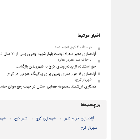
اخبار مرتبط
در منطقه ۲ کرج انجام شد؛
آزادسازی معبر سه‌راه نهضت بلوار شهید چمران پس از ۲۰ سال انتظار
با حذف سد معبردر معابر؛
حق استفاده از پیاده‌روهای کرج به شهروندان بازگشت
آزادسازی ۱۱ هزار متری زمین برای پارکینگ عمومی در کرج
شهردار کرج:
همکاری ارزشمند مجموعه قضایی استان در جهت رفع موانع خد
برچسب‌ها
آزادسازی حریم شهر
شهرداری کرج
شهر کرج
شهردا
شهردار کرج