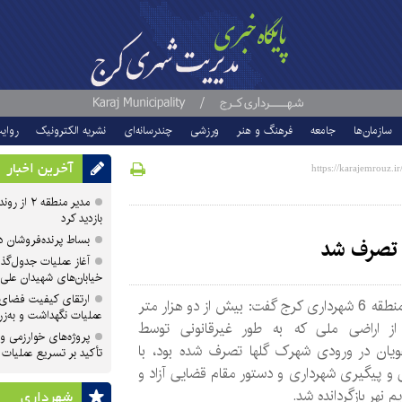
سازمان‌ها
جامعه
فرهنگ و هنر
ورزشی
چندرسانه‌ای
نشریه الکترونیک
روای
آخرین اخبار
مدیر منطقه
بازدید کرد
بساط پرنده‌فروشان 
آغاز عملیات جدول‌گذ
خیابان‌های شهیدان علی
ارتقای کیفیت فضای 
مدیر منطقه 6 شهرداری کرج گفت: بیش از دو هزار متر
عملیات نگهداشت و به‌زر
از اراضی ملی که به طور غیرقانونی توسط
پروژه‌های خوارزمی و ش
یان در ورودی شهرک گلها تصرف شده بود، با
تأکید بر تسریع عملیات
و پیگیری شهرداری و دستور مقام قضایی آزاد و
م نهر بازگردانده شد.
شهرداری