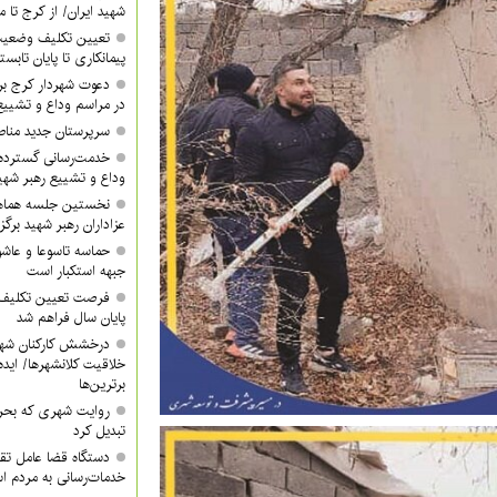
شهید ایران/ از کرج تا م
تعیین تکلیف وضعیت
پیمانکاری تا پایان تابس
دعوت شهردار کرج ب
در مراسم وداع و تشییع
سرپرستان جدید مناطق ۳ و ۴ معرفی 
خدمت‌رسانی گسترده
وداع و تشییع رهبر شهی
نخستین جلسه هماه
عزاداران رهبر شهید برگز
حماسه تاسوعا و عاشور
جبهه استکبار است
فرصت تعیین تکلیف آ
پایان سال فراهم شد
درخشش کارکنان شهر
خلاقیت کلانشهرها/ ایده 
برترین‌ها
روایت شهری که بحرا
تبدیل کرد
دستگاه قضا عامل تق
خدمات‌رسانی به مردم 