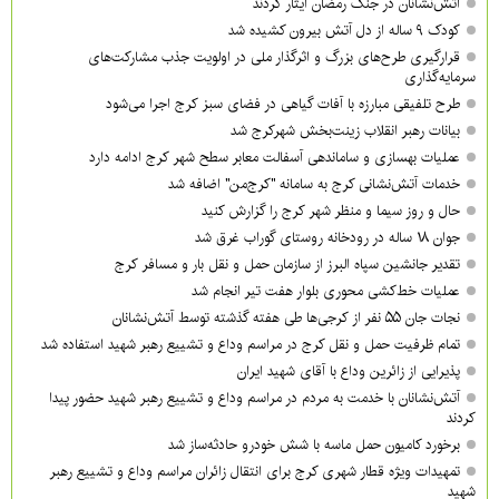
آتش‌نشانان در جنگ رمضان ایثار کردند
کودک ۹ ساله از دل آتش بیرون کشیده شد
قرارگیری طرح‌های بزرگ و اثرگذار ملی در اولویت‌ جذب مشارکت‌های
سرمایه‌گذاری
طرح تلفیقی مبارزه با آفات گیاهی در فضای سبز کرج اجرا می‌شود
بیانات رهبر انقلاب زینت‌بخش شهرکرج شد
عملیات بهسازی و ساماندهی آسفالت معابر سطح شهر کرج ادامه دارد
خدمات آتش‌نشانی کرج به سامانه "کرج‌من" اضافه شد
حال و روز سیما و منظر شهر کرج را گزارش کنید
جوان ۱۸ ساله در رودخانه روستای گوراب غرق شد
تقدیر جانشین سپاه البرز از سازمان حمل و نقل بار و مسافر کرج
عملیات خط‌کشی محوری بلوار هفت تیر انجام شد
نجات جان ۵۵ نفر از کرجی‌ها طی هفته گذشته توسط آتش‌نشانان
تمام ظرفیت حمل و نقل کرج در مراسم وداع و تشییع رهبر شهید استفاده شد
پذیرایی از زائرین وداع با آقای شهید ایران
آتش‌نشانان با خدمت به مردم در مراسم وداع و تشییع رهبر شهید حضور پیدا
کردند
برخورد کامیون حمل ماسه با شش خودرو حادثه‌ساز شد
تمهیدات ویژه قطار شهری کرج برای انتقال زائران مراسم وداع و تشییع رهبر
شهید