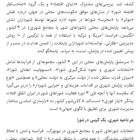
کشف شد. بررسی‌های مشترک «دنیای اقتصاد» و یک گروه «صاحب‌نظر
اقتصاد شهر» از مدل‌های موفق حکومت‌های محلی در جهان، درباره نقش
«موثر» یا «مخرب» شوراها در نحوه اداره شهرها توسط شهرداران نشان
می‌دهد: پارلمان‌های محلی (شوراهای شهر یا مجامع شهری) در ۴ کشور
انگلیس، فرانسه، آمریکا و ترکیه با استفاده از همه یا ترکیبی از ۱۰ روش
مدیریتی-نظارتی، توانسته‌اند شهرداران پایتخت را ضمن هدایت در مسیر از
پیش تعیین شده در پارلمان، نسبت به مردم، ‌ پاسخگو کنند.
۱۰ سرمشق پارلمان‌های محلی در این ۴ کشور، مجموعه‌ای از فرآیندها شامل
«انتخابات شهری و نحوه شکل‌گیری شورا»، «مسوولیت اعضای شورا»،
«میزان قدرت منتقل شده از دولت مرکزی به دولت محلی» و همچنین «نوع
نظارت پارلمان شهری بر اقدامات هزینه‌ای و اجرایی شهردار» را دربر می‌گیرد
که مقایسه آنها با آنچه طی ۴ دوره فعالیت شوراهای شهر در ایران اتفاق افتاده،
بیانگر «نیاز فوری» دست‌کم ۸ کلان‌شهر کشور به «بازسازی اساسی ساختار
مدیریت شهری برای تطبیق با الگوی جهانی» است.
هر ناحیه شهری، یک کرسی در شورا
انتخابات شوراهای شهر یا مجامع شهری در نیویورک، ‌ فرانسه و لندن با لحاظ
«انتخاب نمایندگانی از همه نواحی یا مناطق شهری» از کانال شوراهای محلی،