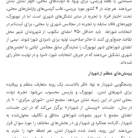
سینمایی یا بعضا ورزشی، برای ورود به دولت‌های محلی، اظهار تمایل نشان
می‌دهند. هر چند در ۴ کشور مورد بررسی، غالب کرسی‌های پارلمان‌های محلی،
تحت اختیار افراد با تجربه در سایر تشکل‌های شهری است اما در نیویورک،
چهره‌های فاقد سابقه یا تجربه در مجالس شهری یا محلی، برای ثبت‌نام در
انتخابات شوراها، ‌ باید حداقل ۴۵۰ امضای مکتوب از شهروندان شهر محل
تقاضا، جمع‌آوری کنند تا حائز صلاحیت اولیه برای نامزدی شورا شوند. نیمی از
اعضای شوراهای شهر نیویورک را نمایندگان سابق مجالس ایالتی یا انجمن‌های
شهری تشکیل می‌دهند که در جریان انتخابات شورا، نامزد و در نهایت حائز رای
شده‌اند.
پرسش‌های منظم از شهردار
پاسخگویی شهردار به نهاد ناظر بالادست، یک رویه متعارف، منظم و پرفایده
برای شهرهای لندن، ‌ نیویورک و پاریس محسوب می‌شود. تجربه دولت
محلی لندن در این زمینه نشان می‌دهد: مجمع لندن -شورای مرکزی- ۱۰ بار
در سال، ‌ جلسات «پرسش از شهردار» برگزار می‌کند که در این جلسات،
اعضای مجمع با مرور مصوبات شوراهای مناطق و تکالیف محول‌شده به
شهردار، کارنامه عملکردی شهرداری در بخش‌های مختلف را مورد سوال قرار
می‌دهند. این رویه، باعث شده شهردار لندن، هر لحظه خود را ملزم به