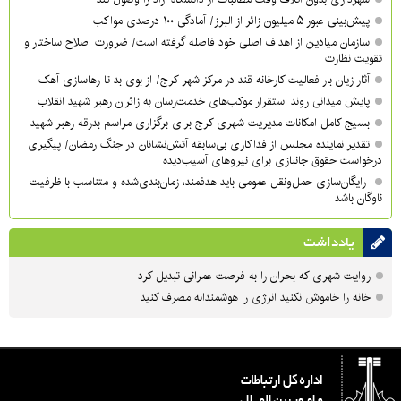
پیش‌بینی عبور ۵ میلیون زائر از البرز/ آمادگی ۱۰۰ درصدی مواکب
سازمان میادین از اهداف اصلی خود فاصله گرفته است/ ضرورت اصلاح ساختار و
تقویت نظارت
آثار زیان بار فعالیت کارخانه قند در مرکز شهر کرج/ از بوی بد تا رهاسازی آهک
پایش میدانی روند استقرار موکب‌های خدمت‌رسان به زائران رهبر شهید انقلاب
بسیج کامل امکانات مدیریت شهری کرج برای برگزاری مراسم بدرقه رهبر شهید
تقدیر نماینده مجلس از فداکاری بی‌سابقه آتش‌نشانان در جنگ رمضان/ پیگیری
درخواست حقوق جانبازی برای نیروهای آسیب‌دیده
رایگان‌سازی حمل‌ونقل عمومی باید هدفمند، زمان‌بندی‌شده و متناسب با ظرفیت
ناوگان باشد
یادداشت
روایت شهری که بحران را به فرصت عمرانی تبدیل کرد
خانه را خاموش نکنید انرژی را هوشمندانه مصرف کنید