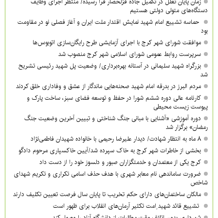
زمان پایان تعلل در تکمیل جاده قزلحصار فرا رسیده/ منتظر اجرای وظایف
دستگاه‌های متولی دولتی هستیم
حماسه تشییع امام شهید نمایش اقتدار ملت ایران و آغاز فصلی نو در مقاومت
بود
موافقت شورای شهر کرج با اجرای آزمایشی طرح رایگان‌سازی اتوبوس‌ها
سرپرست روابط عمومی شورای اسلامی شهر کرج منصوب شد
بزرگراه شهید سلیمانی در آستانه بهره‌برداری/ وضعیت پل شهید رئیسی تشریح
شد
مردم البرز در بدرقه امام شهید صحنه‌هایی ماندگار از عشق و وفاداری خلق کردند
کارنامه عالی دوره ششم شورا در حفظ و توسعه فضای سبز، ساخت پارک و
پیوست زیست محیطی
دوره آموزشی «آشنایی با مبانی جنگ شناختی و تبیین آخرین وضعیت جنگ
رمضان» برگزار شد
۸ ماه به انتظار شهادت/ دیدار علیرضا رحیمی با خانواده شهیدان فاطمی‌نژاد
بخشی از خاطرات شهر کرج به خاک سپرده شد/آیین خاکسپاری مرحوم دادگو
کرج یکی از معتمدان و خدمتگزاران صبور و دلسوز خود را از دست داد
ضرورت ساماندهی نام‌ معابر شهری با هدف حذف اسامی تکراری و تکریم شهدای
شاخص
مالکان ساختمان‌های دارای حکم تخریب تا پایان سال فرصت تعیین تکلیف دارند
تشییع قائد شهید ِامت تکثیر آرمان‌های انقلاب برای ظهور است
شهرداری بدون اتلاف وقت مطالبات از دانشگاه آزاد را وصول کند