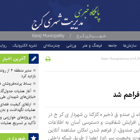
سازمان‌ها
جامعه
فرهنگ و هنر
ورزشی
چندرسانه‌ای
نشریه الکترونیک
روای
آخرین اخبار
مدیر منطقه
بازدید کرد
بساط پرنده‌فروشان 
آغاز عملیات جدول‌گذ
 فراهم شد
خیابان‌های شهیدان علی
ارتقای کیفیت فضای 
عملیات نگهداشت و به‌زر
امل صندوق ذخیره کارکنان شهرداری کرج در
پروژه‌های خوارزمی و ش
ی افزایش شفافیت و دسترسی آسان به اطلاعات
تأکید بر تسریع عملیات
ین صندوق، از فراهم شدن امکان مشاهده آنلاین
رت وضعیت پس‌انداز اعضا از طریق شبکه داخلی
شهرداری