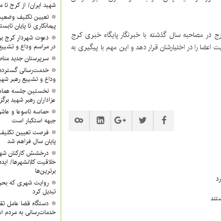
شهید ایران/ از کرج تا م
تعیین تکلیف وضعیت
پیمانکاری تا پایان تابس
ج در مصاحبه سال گذشته با خبرنگار پایگاه خبری کرج
دعوت شهردار کرج ب
 اعضا را در اختیارشان قرار دهد و این مهم با پیگیری به
در مراسم وداع و تشییع
سرپرستان جدید مناطق ۳ و ۴ معرفی 
خدمت‌رسانی گسترده
وداع و تشییع رهبر شهی
نخستین جلسه هماه
عزاداران رهبر شهید برگز
حماسه تاسوعا و عاشور
جبهه استکبار است
فرصت تعیین تکلیف آ
پایان سال فراهم شد
درخشش کارکنان شهر
خلاقیت کلانشهرها/ ایده 
برترین‌ها
د
روایت شهری که بحرا
تبدیل کرد
تند
دستگاه قضا عامل تق
خدمات‌رسانی به مردم 