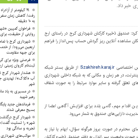
ی خبر داد.
۱۹ کیلومتر از آزادر
رفت/ کاهش زمان سفر ا
به ۱۰ دقیقه
فراخوان کمپین «شه
 کرد: صندوق ذخیره کارکنان شهرداری کرج در راستای ارج
روایتی از حقیقت، برای 
مکان مشاهده آنلاین ریز گردش حساب پس‌انداز را فراهم
شهرداری کرج با تمام 
اربعین می‌رود/ از خدمت
برای جبهه مقاومت
فرصتی ویژه برای کرب
ثبت‌نام کاروان زمینی ار
درس اختصاصی
Szakhireh.karaj.ir
از طریق بستر شبکه
هشدار شهردار کرج ن
نترنت، در هر زمان و مکانی که به شبکه داخلی شهرداری
آب «کلاک»/ تهدیدی جد
ای تعلق گرفته و سایر موارد مرتبط را به صورت شفاف
شهر
در مسیری به یاد ماند
رهبر شهید
فرماندهان جدید پایگ
ن اقدام مهم، گامی بلند برای افزایش آگاهی اعضا از
بسیج معرفی شدند
یریت دارایی‌های صندوق به شمار می‌رود.
شهردار کرج درگذشت
شهر» را تسلیت گفت/«
تجربه و سادگی بود
 محترم در صورت بروز هرگونه سؤال، ابهام یا نیاز به
موکب‌های شهرداری کر
 صورت وضعیت پس‌انداز، به دفتر صندوق ذخیره کارکنان