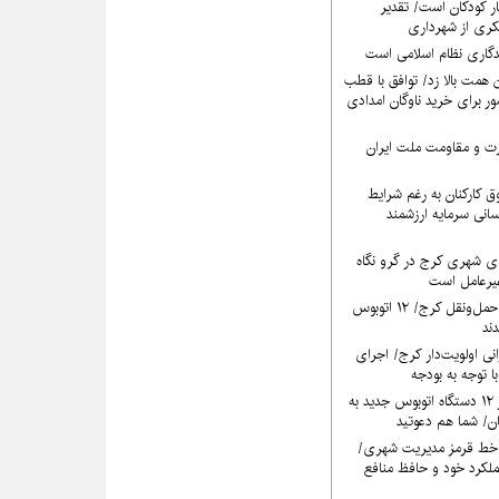
ر کودکان است/ تقدیر
کری از شهرداری
دگاری نظام اسلامی است
همت بالا زد/ توافق با قطب
 برای خرید ناوگان امدادی
عزت و مقاومت ملت ایران
 کارکنان به رغم شرایط
سانی سرمایه ارزشمند
ی شهری کرج در گرو نگاه
غیرعامل است
خون تازه در رگ‌های حمل‌ونقل کرج/ ۱۲ اتوبوس
نی اولویت‌دار کرج/ اجرای
ا توجه به بودجه
فردا؛ آیین رونمایی از ۱۲ دستگاه اتوبوس جدید به
خط قرمز مدیریت شهری‌/
ملکرد خود و حافظ منافع