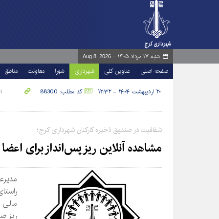
شنبه ۱۷ مرداد ۱۴۰۵ -
Aug 8, 2026
صفحه اصلی
عناوین کلی
شهرداری
شورا
معاونت
مناطق
۲۰ اردیبهشت ۱۴۰۴ - ۱۲:۳۲
کد مطلب: 88300
شفافیت در صندوق ذخیره کارکنان شهرداری کرج؛
مشاهده آنلاین ریز پس‌انداز برای اعضا
مدیرع
راستا
مالی ا
ریز صو