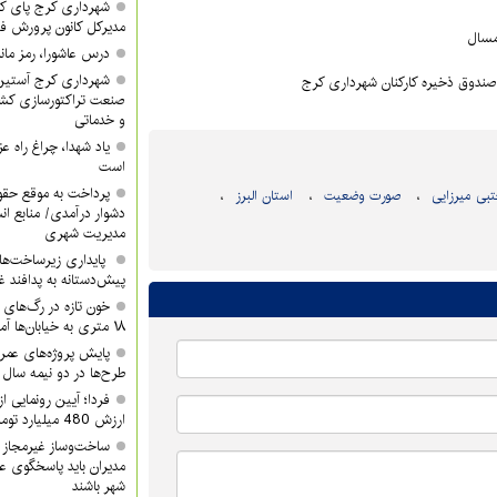
شهرداری کرج پای کا
مدیرکل کانون پرورش ف
مسال
درس عاشورا، رمز مان
شهرداری کرج آستین 
 صندوق ذخیره کارکنان شهرداری کرج
صنعت تراکتورسازی کشور
و خدماتی
یاد شهدا، چراغ راه 
است
پرداخت به موقع حقوق
بی میرزایی
صورت وضعیت
استان البرز
دشوار درآمدی/ منابع ان
مدیریت شهری
پایداری زیرساخت‌ها
پیش‌دستانه به پدافند 
۱۸ متری به خیابان‌ها آمدند
پایش پروژه‌های عمرا
طرح‌ها در دو نیمه سال ب
ارزش 480 میلیارد تومان/ شما هم دعوتید
ساخت‌وساز غیرمجاز 
مدیران باید پاسخگوی ع
شهر باشند