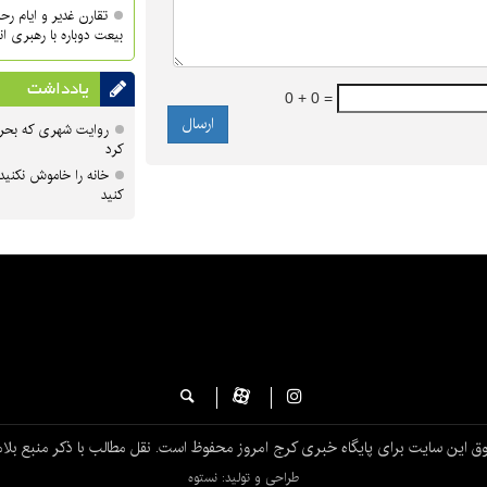
تقارن غدیر و ایام ر
بیعت دوباره با رهبری ا
یادداشت
0 + 0 =
روایت شهری که بحرا
کرد
خانه را خاموش نکنید
کنید
ق این سایت برای پایگاه خبری کرج امروز محفوظ است. نقل مطالب با ذکر منبع بلام
طراحی و تولید: نستوه