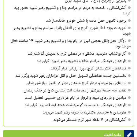
پذیرایی از زائرین وداع با آقای شهید ایران
آتش‌نشانان با خدمت به مردم در مراسم وداع و تشییع رهبر شهید حضور پیدا
کردند
برخورد کامیون حمل ماسه با شش خودرو حادثه‌ساز شد
تمهیدات ویژه قطار شهری کرج برای انتقال زائران مراسم وداع و تشییع رهبر
شهید
ناوگان حمل‌ونقل عمومی البرز در ایام وداع و تشییع رهبر شهید ۲۴ ساعته فعال
خواهد بود
آثار ورکشاپ «ترسیم عاشقی» در مصلی کرج به نمایش گذاشته شد
طرح‌های فرهنگی مراسم وداع و تشییع رهبر شهید اکران شد
فرماندهان آتش‌نشانی کرج مورد ارزیابی قرار گرفتند
نخستین جلسه هماهنگی تسهیل حمل و نقل عزاداران رهبر شهید برگزار شد
بازارهای روز میوه و تره‌بار کرج حلقه‌ای موثر در تامین نیاز شهروندان
تقدیر امام جمعه مهرشهر از مجاهدت آتش‌نشانان کرج در جنگ رمضان
میادین و بازارهای میوه و تره‌بار در ایام عزاداری حسینی تعطیل است
طرح‌های فرهنگی به مناسبت گرامیداشت هفته قوه قضاییه اکران شد
هنرمندان با «ترسیم عاشقی» به بدرقه رهبر شهید می‌روند
آتش‌نشانان در ۱۲ نقطه شهر کرج مستقر می‌شوند
یادداشت