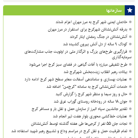
سازمان‎ها
خادمان ایمنی شهر کرج به مرز مهران اعزام شدند
بدرقه آتش‌نشانان شهرکرج برای استقرار در مرز مهران
آتش‌نشانان در جنگ رمضان ایثار کردند
کودک ۹ ساله از دل آتش بیرون کشیده شد
قرارگیری طرح‌های بزرگ و اثرگذار ملی در اولویت‌ جذب مشارکت‌های
سرمایه‌گذاری
طرح تلفیقی مبارزه با آفات گیاهی در فضای سبز کرج اجرا می‌شود
بیانات رهبر انقلاب زینت‌بخش شهرکرج شد
عملیات بهسازی و ساماندهی آسفالت معابر سطح شهر کرج ادامه دارد
خدمات آتش‌نشانی کرج به سامانه "کرج‌من" اضافه شد
حال و روز سیما و منظر شهر کرج را گزارش کنید
جوان ۱۸ ساله در رودخانه روستای گوراب غرق شد
تقدیر جانشین سپاه البرز از سازمان حمل و نقل بار و مسافر کرج
عملیات خط‌کشی محوری بلوار هفت تیر انجام شد
نجات جان ۵۵ نفر از کرجی‌ها طی هفته گذشته توسط آتش‌نشانان
تمام ظرفیت حمل و نقل کرج در مراسم وداع و تشییع رهبر شهید استفاده شد