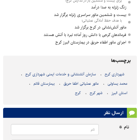
برای بیست و ششمین بار در مدارس کرج؛
زنگ زلزله به صدا درآمد
بیست و ششمین مانور سراسری زلزله برگزار شد
با هدف حفظ آمادگی عملیاتی؛
مانور آتش‌نشانی در کرج برگزار شد
فرماندهان کرجی با دانش روز آماده نبرد با آتش هستند
اجرای مانور اطفاء حریق در بیمارستان البرز کرج
برچسب‌ها
شهرداری کرج
سازمان آتشنشانی و خدمات ایمنی شهرداری کرج
محمد یساولی
مانور عملیاتی اطفا حریق
بیمارستان قائم
استان البرز
شهر کرج
کرج
ارسال نظر
نام *