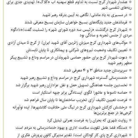
هشدار شهردار کرج نسبت به تداوم قطع سهمیه آب «کلاک»/ تهدیدی جدی برای
ریه‌های تنفسی شهر
در مسیری به یاد ماندنی/ نگاهی به آیین بدرقه رهبر شهید
فرماندهان جدید پایگاه‌های بسیج خواهران سازمان بسیج معرفی شدند
شهردار کرج درگذشت «رئیس سه دوره شورای شهر» را تسلیت گفت/«دادگو»
مردی از جنس تجربه و سادگی بود
موکب‌های شهرداری کرج میزبانِ زائرین آقای شهید ایران/ از کرج تا میدان آزادی
تعیین تکلیف وضعیت نیروهای شرکتی و پیمانکاری تا پایان تابستان
دعوت شهردار کرج برای حضور حماسی شهروندان در مراسم وداع و تشییع پیکر
مطهر رهبر شهید
سرپرستان جدید مناطق ۳ و ۴ معرفی شدند
خدمت‌رسانی گسترده شهرداری کرج در مراسم وداع و تشییع رهبر شهید
نخستین جلسه هماهنگی تسهیل حمل و نقل عزاداران رهبر شهید برگزار شد
حماسه تاسوعا و عاشورا الگوی ایستادگی برابر جبهه استکبار است
فرصت تعیین تکلیف آرای تخریب ساختمان‌ها تا پایان سال فراهم شد
درخشش کارکنان شهرداری کرج در لیگ ملی خلاقیت کلانشهرها/ ایده نوآورانه
کرجی‌ها در جمع برترین‌ها
روایت شهری که بحران را به فرصت عمرانی تبدیل کرد
دستگاه قضا عامل تقویت سلامت اداری و بهبود خدمات‌رسانی به مردم است
شهرداری کرج پای کار کودکان است/ تقدیر مدیرکل کانون پرورش فکری از