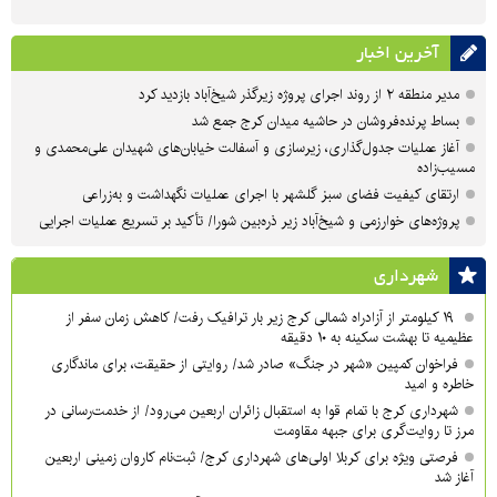
آخرین اخبار
مدیر منطقه ۲ از روند اجرای پروژه زیرگذر شیخ‌آباد بازدید کرد
بساط پرنده‌فروشان در حاشیه میدان کرج جمع شد
آغاز عملیات جدول‌گذاری، زیرسازی و آسفالت خیابان‌های شهیدان علی‌محمدی و
مسیب‌زاده
ارتقای کیفیت فضای سبز گلشهر با اجرای عملیات نگهداشت و به‌زراعی
پروژه‌های خوارزمی و شیخ‌آباد زیر ذره‌بین شورا/ تأکید بر تسریع عملیات اجرایی
شهرداری
۱۹ کیلومتر از آزادراه شمالی کرج زیر بار ترافیک رفت/ کاهش زمان سفر از
عظیمیه تا بهشت سکینه به ۱۰ دقیقه
فراخوان کمپین «شهر در جنگ» صادر شد/ روایتی از حقیقت، برای ماندگاری
خاطره و امید
شهرداری کرج با تمام قوا به استقبال زائران اربعین می‌رود/ از خدمت‌رسانی در
مرز تا روایت‌گری برای جبهه مقاومت
فرصتی ویژه برای کربلا اولی‌های شهرداری کرج/ ثبت‌نام کاروان زمینی اربعین
آغاز شد