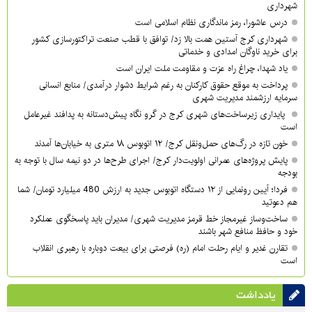
شهرداری
درس عاشورا، رمز ماندگاری نظام اسلامی است
شهرداری کرج آستین همت بالا زد/ توافق با قطب صنعت تراکتورسازی کشور
برای خرید ناوگان امدادی و خدماتی
یاد شهدا، چراغ راه عزت و مقاومت ملت ایران است
پرداخت به موقع حقوق کارکنان به رغم شرایط دشوار درآمدی/ منابع انسانی
سرمایه ارزشمند مدیریت شهری
پایداری زیرساخت‌های شهری کرج در گرو نگاه پیش‌دستانه به پدافند غیرعامل
است
خون تازه در رگ‌های حمل‌ونقل کرج/ ۱۲ اتوبوس ۱۸ متری به خیابان‌ها آمدند
پایش پروژه‌های عمرانی اولویت‌دار کرج/ اجرای طرح‌ها در دو نیمه سال با توجه به
بودجه
فردا؛ آیین رونمایی از ۱۲ دستگاه اتوبوس جدید به ارزش 480 میلیارد تومان/ شما
هم دعوتید
ساخت‌وساز غیرمجاز خط قرمز مدیریت شهری‌/ مدیران باید پاسخگوی عملکرد
خود و حافظ منافع شهر باشند
تقارن غدیر و ایام رحلت امام (ره) فرصتی برای بیعت دوباره با رهبری انقلاب
است
یادداشت