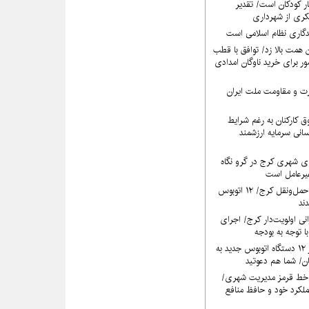
ر کودکان است/ تقدیر
کری از شهرداری
دگاری نظام اسلامی است
همت بالا زد/ توافق با قطب
 برای خرید ناوگان امدادی
عزت و مقاومت ملت ایران
 کارکنان به رغم شرایط
سانی سرمایه ارزشمند
ی شهری کرج در گرو نگاه
غیرعامل است
خون تازه در رگ‌های حمل‌ونقل کرج/ ۱۲ اتوبوس
نی اولویت‌دار کرج/ اجرای
ا توجه به بودجه
فردا؛ آیین رونمایی از ۱۲ دستگاه اتوبوس جدید به
خط قرمز مدیریت شهری‌/
ملکرد خود و حافظ منافع