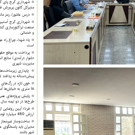
شهرداری کرج پای کا
مدیرکل کانون پرورش ف
درس عاشورا، رمز مان
شهرداری کرج آستین 
صنعت تراکتورسازی کشور
و خدماتی
یاد شهدا، چراغ راه 
است
پرداخت به موقع حقوق
دشوار درآمدی/ منابع ان
مدیریت شهری
پایداری زیرساخت‌ها
پیش‌دستانه به پدافند 
۱۸ متری به خیابان‌ها آمدند
پایش پروژه‌های عمرا
طرح‌ها در دو نیمه سال ب
ارزش 480 میلیارد تومان/ شما هم دعوتید
ساخت‌وساز غیرمجاز 
مدیران باید پاسخگوی ع
شهر باشند