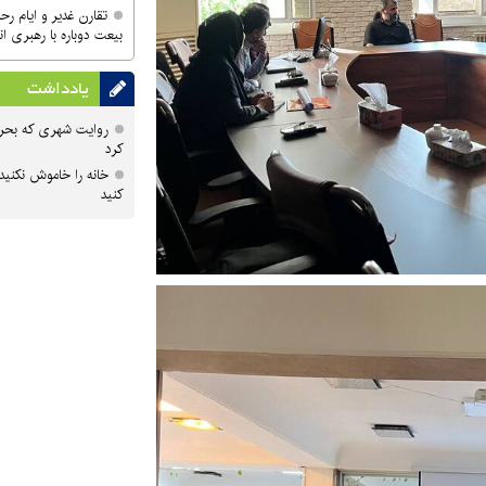
تقارن غدیر و ایام ر
بیعت دوباره با رهبری ا
یادداشت
روایت شهری که بحرا
کرد
خانه را خاموش نکنید
کنید