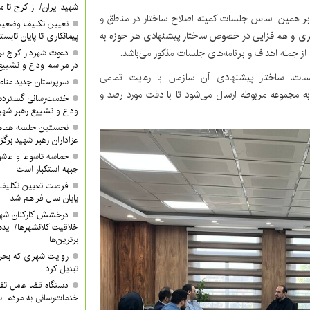
شهید ایران/ از کرج تا م
 بر همین اساس جلسات کمیته اصلاح ساختار در مناطق و
تعیین تکلیف وضعیت
ری و هم‌افزایی در خصوص ساختار پیشنهادی هر حوزه به
پیمانکاری تا پایان تابس
از جمله اهداف و برنامه‌های جلسات مذکور می‌باشد.
دعوت شهردار کرج ب
در مراسم وداع و تشییع
ت، ساختار پیشنهادی آن سازمان با رعایت تمامی
سرپرستان جدید مناطق ۳ و ۴ معرفی 
مجموعه مربوطه ارسال می‌شود تا با دقت مورد رصد و
خدمت‌رسانی گسترده
وداع و تشییع رهبر شهی
نخستین جلسه هماه
عزاداران رهبر شهید برگز
حماسه تاسوعا و عاشور
جبهه استکبار است
فرصت تعیین تکلیف آ
پایان سال فراهم شد
درخشش کارکنان شهر
خلاقیت کلانشهرها/ ایده 
برترین‌ها
روایت شهری که بحرا
تبدیل کرد
دستگاه قضا عامل تق
خدمات‌رسانی به مردم 