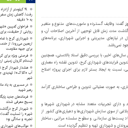
۱۹ کیلومتر از آزادر
رفت/ کاهش زمان سفر ا
به ۱۰ دقیقه
وز
گفت: وظایف گسترده و ماموریت‌های متنوع و متغیر
فراخوان کمپین «شه
ه گذشت مدت زمان قابل توجهی از آخرین اصلاحات آن، و
روایتی از حقیقت، برای 
ل در نیازهای مدیریتی و اجرایی شهرداری، برنامه‌های
شهرداری کرج با تمام 
اربعین می‌رود/ از خدمت
د نمی‌باشد.
برای جبهه مقاومت
سال‌های اخیر، با بررسی دقیق اسناد بالادستی، همچنین
فرصتی ویژه برای کرب
ثبت‌نام کاروان زمینی ار
دوین فرایندهای شهرداری کرج، تدوین نقشه راه معماری
هشدار شهردار کرج ن
ی، نسبت به ایجاد بستر لازم برای اجرای پروژه‌ اصلاح
آب «کلاک»/ تهدیدی جد
شهر
در مسیری به یاد ماند
جاری، به صورت عملیاتی تدوین و طراحی ساختاری کارآمد
رهبر شهید
فرماندهان جدید پایگ
بسیج معرفی شدند
مند و دارای تجربیات متعدد مشابه در شهرداری شهرها و
شهردار کرج درگذشت
بلاغی از سوی سازمان شهرداری‌ها و دهیاری‌های کشور از
شهر» را تسلیت گفت/«
عداد پست‌های سازمانی و سطوح سلسله مراتبی، ساختار
تجربه و سادگی بود
روندان و شهرداری تهیه و تنظیم گردیده است.
موکب‌های شهرداری کر