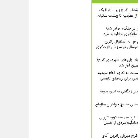
اه شمالی کرج زیر بار ترافیک
ز عظیمیه تا بهشت سکینه
ر در جنگ» صادر شد/
ماندگاری خاطره و امید
قوا به استقبال زائران
‌رسانی در مرز تا روایت‌گری
لا اولی‌های شهرداری کرج/
بعین آغاز شد
سبت به تداوم قطع سهمیه
ی برای ریه‌های تنفسی
نی/ نگاهی به آیین بدرقه
اه‌های بسیج خواهران سازمان
 «رئیس سه دوره شورای
دادگو» مردی از جنس
ج میزبانِ زائرین آقای