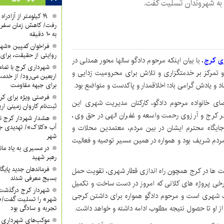
 به شهروندان تسلیت گفت.
۱۹ کیلومتر از آزادر
رفت/ کاهش زمان سفر ا
به ۱۰ دقیقه
فراخوان کمپین «شه
روایتی از حقیقت، برای 
ی کرج
، با بیان اینکه مرحوم دادگو سالها محور همدلی در
شهرداری کرج با تمام 
و تمرکز بر خدمتگزاری و تلاش برای محرومیت زدایی و
اربعین می‌رود/ از خدمت
 و یادش گرامی باد؛ اخلاقمدار و پاکدست و متواضع بود.
برای جبهه مقاومت
فرصتی ویژه برای کرب
ی خانواده مرحوم دادگو، کارکنان مدیریت شهری این
ثبت‌نام کاروان زمینی ار
هر کرج و آرزوی رحمت واسعه و غفران الهی در حق وی،
هشدار شهردار کرج ن
ه جایگاه محترم ایشان در بین مردم، معتمدین محلات و
آب «کلاک»/ تهدیدی جد
شهر
 مردم شریف بود و همواره در همین مسیر توصیه و فعالیت
در مسیری به یاد ماند
رهبر شهید
فرماندهان جدید پایگ
ت ها در کرج همچون راه اندازی قطار شهری، تقویت حمل
بسیج معرفی شدند
رخی پروژه های کلانی که امروز در دست ساخت و تکمیل
شهردار کرج درگذشت
یت شهری است و مرحوم دادگو همواره برای داشتن کرجی
شهر» را تسلیت گفت/«
ز او تا حصول نتیجه مطلوب ادامه داشته و خواهد داشت.
تجربه و سادگی بود
موکب‌های شهرداری کر