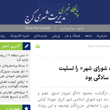
سازمان‌ها
جامعه
فرهنگ و هنر
ورزشی
چندرسانه‌ای
نشریه الکترونیک
روای
آخرین اخبار
مدیر منطقه
بازدید کرد
بساط پرنده‌فروشان 
شورای شهر» را تسلیت
آغاز عملیات جدول‌گذ
سادگی بود
خیابان‌های شهیدان علی
ارتقای کیفیت فضای 
عملیات نگهداشت و به‌زر
پروژه‌های خوارزمی و ش
 درگذشت محمود دادگو شهردار اسبق، عضو و
تأکید بر تسریع عملیات
ه دوره شورای اسلامی شهر کرج، مهرداد کیانی
وی را ضایعه‌ای حزن‌انگیز توصیف و این رویداد
شهرداری