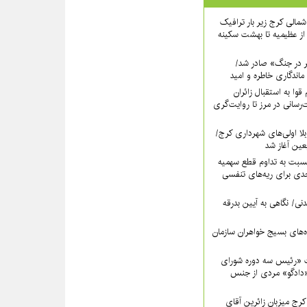
اه شمالی کرج زیر بار ترافیک
ز عظیمیه تا بهشت سکینه
ر در جنگ» صادر شد/
ماندگاری خاطره و امید
قوا به استقبال زائران
‌رسانی در مرز تا روایت‌گری
لا اولی‌های شهرداری کرج/
بعین آغاز شد
سبت به تداوم قطع سهمیه
ی برای ریه‌های تنفسی
نی/ نگاهی به آیین بدرقه
اه‌های بسیج خواهران سازمان
 «رئیس سه دوره شورای
دادگو» مردی از جنس
ج میزبانِ زائرین آقای