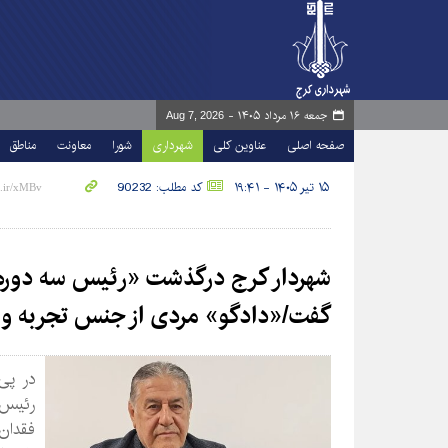
جمعه ۱۶ مرداد ۱۴۰۵ -
Aug 7, 2026
صفحه اصلی
عناوین کلی
شهرداری
شورا
معاونت
مناطق
۱۵ تیر ۱۴۰۵ - ۱۹:۴۱
کد مطلب: 90232
شهردار کرج درگذشت «رئیس سه دوره 
گفت/«دادگو» مردی از جنس تجربه و 
در پی
رئیس س
فقدان 