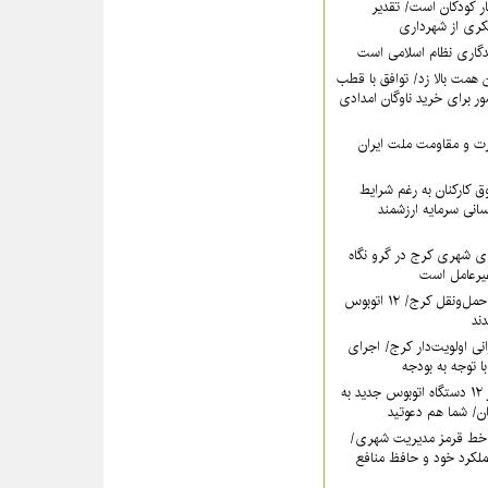
ر کودکان است/ تقدیر
کری از شهرداری
دگاری نظام اسلامی است
همت بالا زد/ توافق با قطب
 برای خرید ناوگان امدادی
عزت و مقاومت ملت ایران
 کارکنان به رغم شرایط
سانی سرمایه ارزشمند
ی شهری کرج در گرو نگاه
غیرعامل است
خون تازه در رگ‌های حمل‌ونقل کرج/ ۱۲ اتوبوس
نی اولویت‌دار کرج/ اجرای
ا توجه به بودجه
فردا؛ آیین رونمایی از ۱۲ دستگاه اتوبوس جدید به
خط قرمز مدیریت شهری‌/
ملکرد خود و حافظ منافع