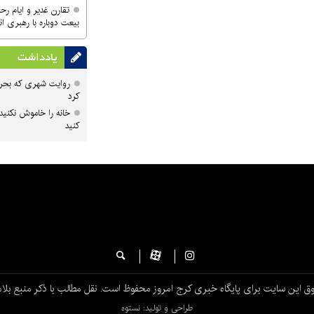
تقارن غدیر و ایام ر
بیعت دوباره با رهبری ا
یادداشت
روایت شهری که بحرا
کرد
خانه را خاموش نکنید
کنید
ق این سایت برای پایگاه خبری کرج امروز محفوظ است. نقل مطالب با ذکر منبع بلام
طراحی و تولید: نستوه