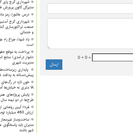
شهرداری کرج پای کا
مدیرکل کانون پرورش ف
درس عاشورا، رمز مان
شهرداری کرج آستین 
صنعت تراکتورسازی کشور
و خدماتی
یاد شهدا، چراغ راه 
است
پرداخت به موقع حقوق
دشوار درآمدی/ منابع ان
0 + 0 =
مدیریت شهری
پایداری زیرساخت‌ها
پیش‌دستانه به پدافند 
۱۸ متری به خیابان‌ها آمدند
پایش پروژه‌های عمرا
طرح‌ها در دو نیمه سال ب
ارزش 480 میلیارد تومان/ شما هم دعوتید
ساخت‌وساز غیرمجاز 
مدیران باید پاسخگوی ع
شهر باشند