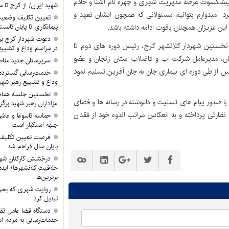
ین پیشکسوت عرصه مدیریت شهری و چهره نام آشنا و خادم
شهید ایران/ از کرج تا م
د: امیدوارم بتوانیم مسئولانی که همچون ایشان تعهد و
تعیین تکلیف وضعیت
ین عزیزان همچنان باقوت ادامه داشته باشد.
پیمانکاری تا پایان تابس
دعوت شهردار کرج ب
نخستین شهردار کلانشهر کرج، رئیس دوره های دوم تا
در مراسم وداع و تشییع
ن، مدیرعامل شرکت آب و فاضلاب استان زنجان و عضو
سرپرستان جدید مناطق ۳ و ۴ معرفی 
از طی دوره ای بیماری جان به جان آفرین تسلیم نمود
خدمت‌رسانی گسترده
وداع و تشییع رهبر شهی
نخستین جلسه هماه
 صدور پیام های تسلیت و دلنوشته در رسانه ها و فضای
عزاداران رهبر شهید برگز
ظارتی پرداخته و به انعکاس مراتب اندوه خود از فقدان
حماسه تاسوعا و عاشور
جبهه استکبار است
فرصت تعیین تکلیف آ
پایان سال فراهم شد
درخشش کارکنان شهر
خلاقیت کلانشهرها/ ایده 
برترین‌ها
روایت شهری که بحرا
تبدیل کرد
دستگاه قضا عامل تق
خدمات‌رسانی به مردم 