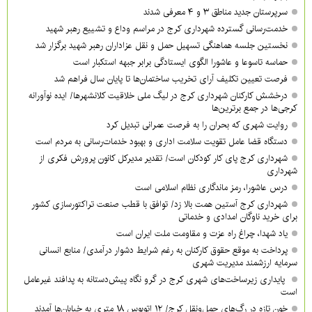
سرپرستان جدید مناطق ۳ و ۴ معرفی شدند
خدمت‌رسانی گسترده شهرداری کرج در مراسم وداع و تشییع رهبر شهید
نخستین جلسه هماهنگی تسهیل حمل و نقل عزاداران رهبر شهید برگزار شد
حماسه تاسوعا و عاشورا الگوی ایستادگی برابر جبهه استکبار است
فرصت تعیین تکلیف آرای تخریب ساختمان‌ها تا پایان سال فراهم شد
درخشش کارکنان شهرداری کرج در لیگ ملی خلاقیت کلانشهرها/ ایده نوآورانه
کرجی‌ها در جمع برترین‌ها
روایت شهری که بحران را به فرصت عمرانی تبدیل کرد
دستگاه قضا عامل تقویت سلامت اداری و بهبود خدمات‌رسانی به مردم است
شهرداری کرج پای کار کودکان است/ تقدیر مدیرکل کانون پرورش فکری از
شهرداری
درس عاشورا، رمز ماندگاری نظام اسلامی است
شهرداری کرج آستین همت بالا زد/ توافق با قطب صنعت تراکتورسازی کشور
برای خرید ناوگان امدادی و خدماتی
یاد شهدا، چراغ راه عزت و مقاومت ملت ایران است
پرداخت به موقع حقوق کارکنان به رغم شرایط دشوار درآمدی/ منابع انسانی
سرمایه ارزشمند مدیریت شهری
پایداری زیرساخت‌های شهری کرج در گرو نگاه پیش‌دستانه به پدافند غیرعامل
است
خون تازه در رگ‌های حمل‌ونقل کرج/ ۱۲ اتوبوس ۱۸ متری به خیابان‌ها آمدند