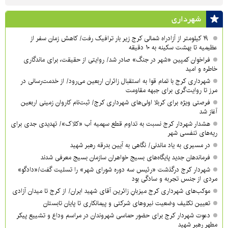
شهرداری
۱۹ کیلومتر از آزادراه شمالی کرج زیر بار ترافیک رفت/ کاهش زمان سفر از
عظیمیه تا بهشت سکینه به ۱۰ دقیقه
فراخوان کمپین «شهر در جنگ» صادر شد/ روایتی از حقیقت، برای ماندگاری
خاطره و امید
شهرداری کرج با تمام قوا به استقبال زائران اربعین می‌رود/ از خدمت‌رسانی در
مرز تا روایت‌گری برای جبهه مقاومت
فرصتی ویژه برای کربلا اولی‌های شهرداری کرج/ ثبت‌نام کاروان زمینی اربعین
آغاز شد
هشدار شهردار کرج نسبت به تداوم قطع سهمیه آب «کلاک»/ تهدیدی جدی برای
ریه‌های تنفسی شهر
در مسیری به یاد ماندنی/ نگاهی به آیین بدرقه رهبر شهید
فرماندهان جدید پایگاه‌های بسیج خواهران سازمان بسیج معرفی شدند
شهردار کرج درگذشت «رئیس سه دوره شورای شهر» را تسلیت گفت/«دادگو»
مردی از جنس تجربه و سادگی بود
موکب‌های شهرداری کرج میزبانِ زائرین آقای شهید ایران/ از کرج تا میدان آزادی
تعیین تکلیف وضعیت نیروهای شرکتی و پیمانکاری تا پایان تابستان
دعوت شهردار کرج برای حضور حماسی شهروندان در مراسم وداع و تشییع پیکر
مطهر رهبر شهید