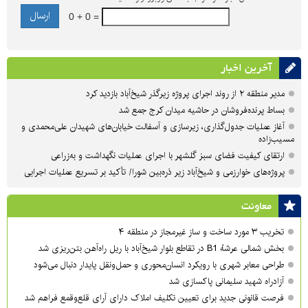
0 + 0 =
آخرین اخبار
مدیر منطقه ۲ از روند اجرای پروژه زیرگذر شیخ‌آباد بازدید کرد
بساط پرنده‌فروشان در حاشیه میدان کرج جمع شد
آغاز عملیات جدول‌گذاری، زیرسازی و آسفالت خیابان‌های شهیدان علی‌محمدی و
مسیب‌زاده
ارتقای کیفیت فضای سبز گلشهر با اجرای عملیات نگهداشت و به‌زراعی
پروژه‌های خوارزمی و شیخ‌آباد زیر ذره‌بین شورا/ تأکید بر تسریع عملیات اجرایی
معاونت
تخریب ۳ مورد ساخت و ساز غیرمجاز در منطقه ۴
بخش شمالی عرشهٔ B1 در تقاطع بلوار شیخ‌آباد با ریل راه‌آهن بتن‌ریزی شد
طراحی معابر شهری با رویکرد انسان‌محوری و حمل‌ونقل پایدار دنبال می‌شود
آزادراه شهید سلیمانی پاکسازی شد
فرصت قانونی جدید برای تعیین تکلیف املاک دارای آرای قلع‌وقمع فراهم شد