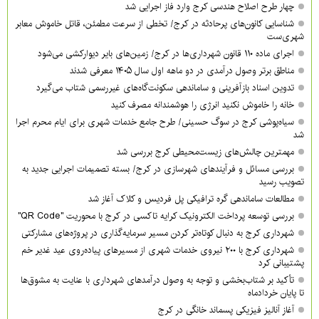
چهار طرح اصلاح هندسی کرج وارد فاز اجرایی شد
شناسایی کانون‌های پرحادثه در کرج/ تخطی از سرعت مطمئن، قاتل خاموش معابر
شهری‌ست
اجرای ماده ۱۱۰ قانون شهرداری‌ها در کرج/ زمین‌های بایر دیوارکشی می‌شود
مناطق برتر وصول درآمدی در دو ماهه اول سال ۱۴۰۵ معرفی شدند
تدوین اسناد بازآفرینی و ساماندهی سکونت‌گاه‌های غیررسمی شتاب می‌گیرد
خانه را خاموش نکنید انرژی را هوشمندانه مصرف کنید
سیاه‌پوشی کرج در سوگ حسینی/ طرح جامع خدمات شهری برای ایام محرم اجرا
شد
مهمترین چالش‌های زیست‌محیطی کرج بررسی شد
بررسی مسائل و فرآیندهای شهرسازی در کرج/ بسته تصمیمات اجرایی جدید به
تصویب رسید
مطالعات ساماندهی گره ترافیکی پل فردیس و کلاک آغاز شد
بررسی توسعه پرداخت الکترونیک کرایه تاکسی در کرج با محوریت "QR Code"
شهرداری کرج به دنبال کوتاه‌تر کردن مسیر سرمایه‌گذاری در پروژه‌های مشارکتی
شهرداری کرج با ۲۰۰ نیروی خدمات شهری از مسیرهای پیاده‌روی عید غدیر خم
پشتیبانی کرد
تأکید بر شتاب‌بخشی و توجه به وصول درآمدهای شهرداری با عنایت به مشوق‌ها
تا پایان خردادماه
آغاز آنالیز فیزیکی پسماند خانگی در کرج