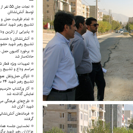
نجات جان 
توسط آتش‌نشانان
تمام ظرفیت حمل و ن
تشییع رهبر شهید استفا
پذیرایی از زائرین ودا
آتش‌نشانان با خدمت 
تشییع رهبر شهید حضور 
برخورد کامیون حمل 
حادثه‌ساز شد
تمهیدات ویژه قطار ش
مراسم وداع و تشییع ره
ناوگان حمل‌ونقل عموم
تشییع رهبر شهید ۲۴ ساعته فعال خواهد بود
آثار ورکشاپ «ترسیم
نمایش گذاشته شد
طرح‌های فرهنگی مرا
شهید اکران شد
فرماندهان آتش‌نشانی 
گرفتند
نخستین جلسه هماه
عزاداران رهبر شهید برگز