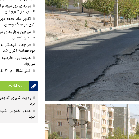
بازارهای روز میوه و ت
تامین نیاز شهروندان
تقدیر امام جمعه مهر
کرج در جنگ رمضان
میادین و بازارهای میو
حسینی تعطیل است
طرح‌های فرهنگی به 
قوه قضاییه اکران شد
هنرمندان با «ترسیم 
می‌روند
آتش‌نشانان در ۱۲ نقطه شهر کرج مستقر می‌شوند
یادداشت
روایت شهری که بحرا
کرد
خانه را خاموش نکنید
کنید