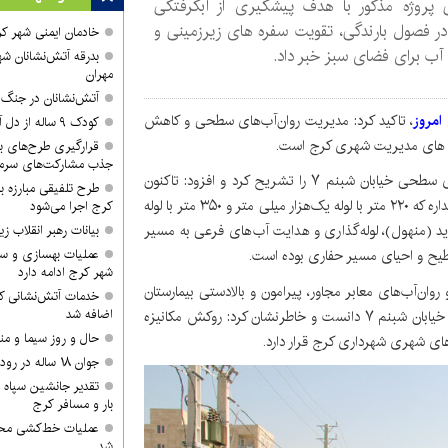
ی پروژه مذکور با هدف پیشگیری از آبگرفتگی
در فصول بارندگی، تقویت سفره های زیرزمینی و
خادمان ایمنی شهر کر
آب برای فضای سبز خبر داد.
بدرقه آتش‌نشانان شه
مهران
آتش‌نشانان در جنگ ر
امروز
،
تاکید کرد: مدیریت روان‌آب‌های سطحی و کاهش
کودک ۹ ساله از دل آتش بیرون کشیده شد
مه های مدیریت شهری کرج است.
قرارگیری طرح‌های بزر
جذب مشارکت‌های سرمای
دهقانی سانیج، اقدامات انجام شده در پروژه جمع‌آوری آب‌های سطحی خیابان شبنم ۷ را تشریح کرد و افزود: تاکنون
طرح تلفیقی مبارزه ب
حفاری و لوله‌گذاری به طول ۵۷۰ متر با لوله‌های پلی اتیلن دوجداره که ۲۲۰ متر با لوله یک‌هزار میلی متر و ۳۵۰ متر با لوله
کرج اجرا می‌شود
د (منهول)، لوله‌گذاری و هدایت آب‌های فرعی به مسیر
بیانات رهبر انقلاب
سطیح و احیای مسیر حفاری بوده است.
عملیات بهسازی و سا
شهر کرج ادامه دارد
ن‌آب‌های معابر مجاور، پیرامون و بالادستی بیمارستان
خدمات آتش‌نشانی کر
اضافه شد
تامین اجتماعی البرز، شهرک کوثر و لاین‌های شمالی و جنوبی خیابان شبنم ۷ دانست و خاطرنشان کرد: روکش مکانیزه
حال و روز سیما و من
اهای شهری شهرداری کرج قرار دارد.
جوان ۱۸ ساله در رودخانه روستای گوراب غرق شد
تقدیر جانشین سپاه ا
بار و مسافر کرج
عملیات خط‌کشی محور
شد