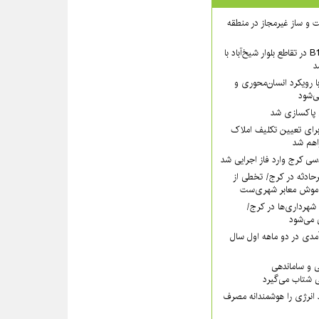
 ساخت و ساز غیرمجاز در منطقه
بخش شمالی عرشهٔ B1 در تقاطع بلوار شیخ‌آباد با
د
 رویکرد انسان‌محوری و
ی‌شود
ی پاکسازی شد
رای تعیین تکلیف املاک
اهم شد
سی کرج وارد فاز اجرایی شد
رحادثه در کرج/ تخطی از
موش معابر شهری‌ست
ه ۱۱۰ قانون شهرداری‌ها در کرج/
 می‌شود
مدی در دو ماهه اول سال
ی و ساماندهی
 شتاب می‌گیرد
 انرژی را هوشمندانه مصرف