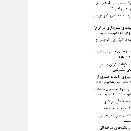
سوگ حسینی/ طرح جامع
 محرم اجرا شد
 زیست‌محیطی کرج بررسی
ندهای شهرسازی در کرج/
جدید به تصویب رسید
ره ترافیکی پل فردیس و
 الکترونیک کرایه تاکسی
ل کوتاه‌تر کردن مسیر
های مشارکتی
هرداری کرج با ۲۰۰ نیروی خدمات شهری از
 غدیر خم پشتیبانی کرد
 و توجه به وصول درآمدهای
وق‌ها تا پایان خردادماه
سماند خانگی در کرج
یگاه موقت انجام شد
تقال تجارب بازآفرینی
تند
ز نخاله‌های ساختمانی