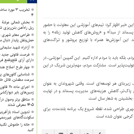
تخریب ۳ مورد
۴
 این خبر اظهار کرد: تیم‌های آموزشی این معاونت با حضور
ریل راه‌آهن بتن‌ریزی ش
 «تفکیک پسماند از مبدأ» و «روش‌های کاهش تولید زباله» را به
طراحی معابر شهری با
 این آموزش‌ها همراه با توزیع بروشور و تراکت‌های
حمل‌ونقل پایدار دنبال م
آزادراه شهید سلیمان
فرصت قانونی جدید ب
ردم، بلکه باید با مردم اداره کنیم. این کمپین آموزشی، در
دارای آرای قلع‌وقمع فر
ئولیت‌پذیر است. مشارکت مردم، مهم‌ترین شریک در این
چهار طرح اصلاح هند
شناسایی کانون‌های پ
سرعت مطمئن، قاتل خا
زیربنای هر توسعه‌ای است. وقتی شهروندان به عنوان
اجرای ماد
 پاک‌تر، کاهش هزینه‌های مدیریت پسماند و در نهایت
زمین‌های بایر دیوارکشی
ت بخشیدن به شعار سال است.
مناطق برتر وصول درآ
۱۴۰۵ معرفی شدند
شهری طراحی شده، نقطه شروع یک برنامه بلندمدت برای
تدوین اسناد بازآفرین
 کرجی عنوان شده است.
سکونت‌گاه‌های غیررسمی
خانه را خاموش نکنید
کنید