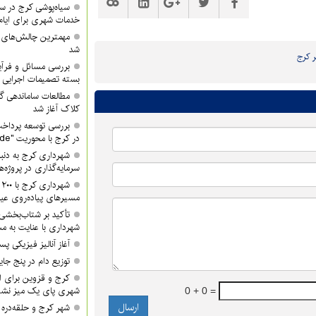
سیاه‌پوشی کرج در 
خدمات شهری برای ایام
مهمترین چالش‌های
شد
 کرج
بررسی مسائل و فرآی
بسته تصمیمات اجرایی 
مطالعات ساماندهی گ
کلاک آغاز شد
بررسی توسعه پرداخت
در کرج با محوریت "QR Code"
شهرداری کرج به دنبا
سرمایه‌گذاری در پروژه‌
ش
مسیرهای پیاده‌روی عید
تأکید بر شتاب‌بخشی
شهرداری با عنایت به مش
آغاز آنالیز فیزیکی پ
توزیع دام در پنج جا
کرج و قزوین برای ان
شهری پای یک میز نشس
0 + 0 =
شهر کرج و حلقه‌دره ا