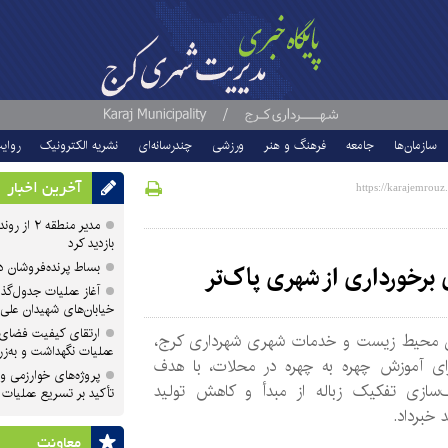
سازمان‌ها
جامعه
فرهنگ و هنر
ورزشی
چندرسانه‌ای
نشریه الکترونیک
روای
آخرین اخبار
مدیر منطقه
بازدید کرد
بساط پرنده‌فروشان 
ی برخورداری از شهری پاک‌تر
آغاز عملیات جدول‌گذ
خیابان‌های شهیدان علی
ارتقای کیفیت فضای 
 محیط زیست و خدمات شهری شهرداری کرج،
عملیات نگهداشت و به‌زر
رای آموزش چهره به چهره در محلات، با هدف
پروژه‌های خوارزمی و ش
‌سازی تفکیک زباله از مبدأ و کاهش تولید
تأکید بر تسریع عملیات
 خبرداد.
معاونت