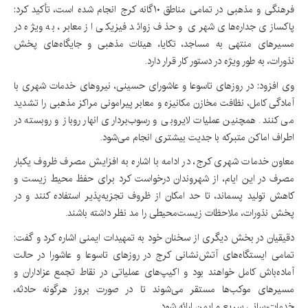
فرهنگی و مذهبی در تمامی مناطق ۱۰گانه کرج انجام شده است، تأکید کرد:
پاکسازی جداره‌های شهری و حذف زوائد فیزیکی از معابر، به ویژه در
مسیرهای منتهی به مساجد، تکایا، هیئات مذهبی و جایگاه‌های پخش
نذورات، به طور ویژه در دستور کار قرار دارد.
وی افزود: در روزهای تاسوعا و عاشورای حسینی، نیروهای خدمات شهری با
آمادگی کامل، نظافت مخازن مکانیزه و معابر پیرامونی مراکز مذهبی را تشدید
می کنند. همچنین عملیات لایروبی و رسوب‌برداری انهار روباز و روبسته در
اطراف اماکن متبرکه با جدیت بیشتری انجام می‌شود.
معاون خدمات شهری کرج، در ادامه با اشاره به افزایش مصرف ظروف یکبار
مصرف در این ایام، از شهروندان درخواست کرد برای حفظ محیط زیست و
کاهش تولید پسماند، تا حد امکان از ظروف تجزیه‌پذیر استفاده کنند و در
پخش نذورات، ملاحظات زیست‌محیطی را مد نظر داشته باشند.
دقیقیان در بخش دیگری از سخنان خود به تمهیدات ایمنی اشاره کرد و گفت:
تمامی ایستگاه‌های آتش‌نشانی کرج در روزهای تاسوعا و عاشورا در حالت
آماده‌باش کامل خواهند بود و اکیپ‌های عملیاتی در نقاط تجمع عزاداران و
مسیرهای موکب‌ها مستقر می‌شوند تا در صورت بروز هرگونه حادثه،
خدمات‌رسانی سریع و ایمن ارائه شود.