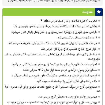
پروژه‌های خوارزمی و شیخ‌آباد زیر ذره‌بین شورا/ تأکید بر تسریع عملیات اجرایی
معاونت
تخریب ۳ مورد ساخت و ساز غیرمجاز در منطقه ۴
بخش شمالی عرشهٔ B1 در تقاطع بلوار شیخ‌آباد با ریل راه‌آهن بتن‌ریزی شد
طراحی معابر شهری با رویکرد انسان‌محوری و حمل‌ونقل پایدار دنبال می‌شود
آزادراه شهید سلیمانی پاکسازی شد
فرصت قانونی جدید برای تعیین تکلیف املاک دارای آرای قلع‌وقمع فراهم شد
چهار طرح اصلاح هندسی کرج وارد فاز اجرایی شد
شناسایی کانون‌های پرحادثه در کرج/ تخطی از سرعت مطمئن، قاتل خاموش معابر
شهری‌ست
اجرای ماده ۱۱۰ قانون شهرداری‌ها در کرج/ زمین‌های بایر دیوارکشی می‌شود
مناطق برتر وصول درآمدی در دو ماهه اول سال ۱۴۰۵ معرفی شدند
تدوین اسناد بازآفرینی و ساماندهی سکونت‌گاه‌های غیررسمی شتاب می‌گیرد
خانه را خاموش نکنید انرژی را هوشمندانه مصرف کنید
سیاه‌پوشی کرج در سوگ حسینی/ طرح جامع خدمات شهری برای ایام محرم اجرا
شد
مهمترین چالش‌های زیست‌محیطی کرج بررسی شد
بررسی مسائل و فرآیندهای شهرسازی در کرج/ بسته تصمیمات اجرایی جدید به