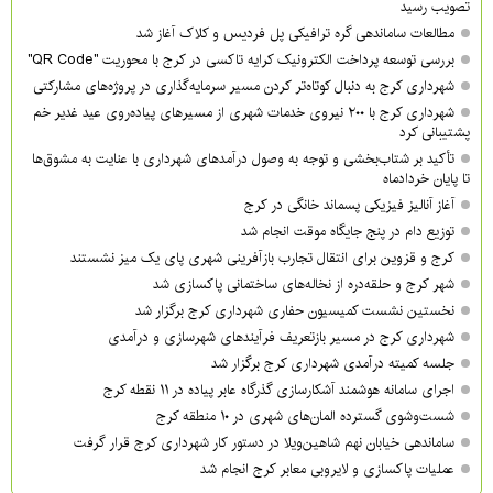
تصویب رسید
مطالعات ساماندهی گره ترافیکی پل فردیس و کلاک آغاز شد
بررسی توسعه پرداخت الکترونیک کرایه تاکسی در کرج با محوریت "QR Code"
شهرداری کرج به دنبال کوتاه‌تر کردن مسیر سرمایه‌گذاری در پروژه‌های مشارکتی
شهرداری کرج با ۲۰۰ نیروی خدمات شهری از مسیرهای پیاده‌روی عید غدیر خم
پشتیبانی کرد
تأکید بر شتاب‌بخشی و توجه به وصول درآمدهای شهرداری با عنایت به مشوق‌ها
تا پایان خردادماه
آغاز آنالیز فیزیکی پسماند خانگی در کرج
توزیع دام در پنج جایگاه موقت انجام شد
کرج و قزوین برای انتقال تجارب بازآفرینی شهری پای یک میز نشستند
شهر کرج و حلقه‌دره از نخاله‌های ساختمانی پاکسازی شد
نخستین نشست کمیسیون حفاری شهرداری کرج برگزار شد
شهرداری کرج در مسیر بازتعریف فرآیندهای شهرسازی و درآمدی
جلسه کمیته درآمدی شهرداری کرج برگزار شد
اجرای سامانه هوشمند آشکارسازی گذرگاه عابر پیاده در ۱۱ نقطه کرج
شست‌وشوی گسترده المان‌های شهری در ۱۰ منطقه کرج
ساماندهی خیابان نهم شاهین‌ویلا در دستور کار شهرداری کرج قرار گرفت
عملیات پاکسازی و لایروبی معابر کرج انجام شد