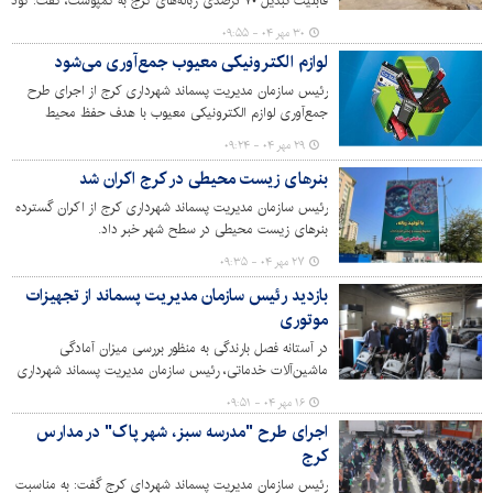
قابلیت تبدیل ۷۰ درصدی زباله‌های کرج به کمپوست، گفت: کود
بیوکمپوست تولیدی در کرج با استفاده از روش‌های علمی و
۳۰ مهر ۰۴ - ۰۹:۵۵
تخصصی در آزمایشگاه مستقر در حلقه‌دره آنالیز می‌شود و از
لوازم الکترونیکی معیوب جمع‌آوری می‌شود
لحاظ کیفیت جزء بهترین کودهای موجود در کشور به شمار
می‌رود.
رئیس سازمان مدیریت پسماند شهرداری کرج از اجرای طرح
جمع‌آوری لوازم الکترونیکی معیوب با هدف حفظ محیط
زیست و جلوگیری از آلودگی‌های ناشی از دفن نادرست این
۲۹ مهر ۰۴ - ۰۹:۲۴
وسایل خبر داد.
بنرهای زیست محیطی در کرج اکران شد
رئیس سازمان مدیریت پسماند شهرداری کرج از اکران گسترده
بنرهای زیست محیطی در سطح شهر خبر داد.
۲۷ مهر ۰۴ - ۰۹:۳۵
بازدید رئیس سازمان مدیریت پسماند از تجهیزات
موتوری
در آستانه فصل بارندگی به منظور بررسی میزان آمادگی
ماشین‌آلات خدماتی، رئیس سازمان مدیریت پسماند شهرداری
کرج از بخش موتوری سازمان بازدید کرد.
۱۶ مهر ۰۴ - ۰۹:۵۱
اجرای طرح "مدرسه سبز، شهر پاک" در مدارس
کرج
رئیس سازمان مدیریت پسماند شهردای کرج گفت: به مناسبت