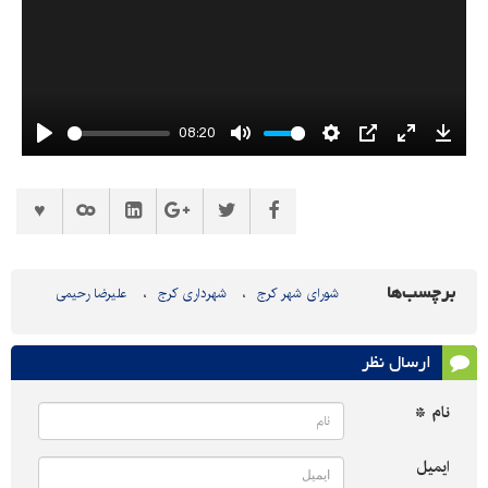
08:20
Play
Mute
Settings
PIP
Enter
Downl
fullscreen
برچسب‌ها
شورای شهر کرج
شهرداری کرج
علیرضا رحیمی
ارسال نظر
نام *
ایمیل