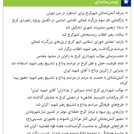
چندرسانه‌ای
بدرقه آتش‌نشانان شهرکرج برای استقرار در مرز مهران
بازگشایی فاز سوم بزرگراه شمالی اقدامی اساسی در تکمیل پروژه راهبردی کرج
ستاد اربعین مدیریت شهری تشکیل شد
بیانات رهبر انقلاب زینت‌بخش شهرکرج شد
بازدید اعضای شورای اسلامی شهر کرج از پل‌های بزرگ‌راه شمالی
مراسم بزرگداشت رهبر شهید انقلاب برگزار شد
خدمت‌رسانی موکب شهرداری کرج به زائران در مشهد مقدس
تمام ظرفیت حمل و نقل کرج در مراسم وداع و تشییع رهبر شهید استفاده شد
پذیرایی از زائرین وداع با آقای شهید ایران
آتش‌نشانان با خدمت به مردم در مراسم وداع و تشییع رهبر شهید حضور پیدا
کردند
موکب شهرداری کرج آماده میزبانی از عزاداران" آقای شهید ایران"
آثار ورکشاپ «ترسیم عاشقی» در مصلی کرج به نمایش گذاشته شد
طرح‌های فرهنگی مراسم وداع و تشییع رهبر شهید اکران شد
بازارهای روز میوه و تره‌بار کرج حلقه‌ای موثر در تامین نیاز شهروندان
حضور آتش‌نشانان کرجی کنار عزاداران تاسوعا و عاشورای حسینی(ع)
طرح‌های فرهنگی به مناسبت گرامیداشت هفته قوه قضاییه اکران شد
جلسه هماهنگی با موضوع ابلاغ مصوبه جدید شورای امنیت برگزار شد