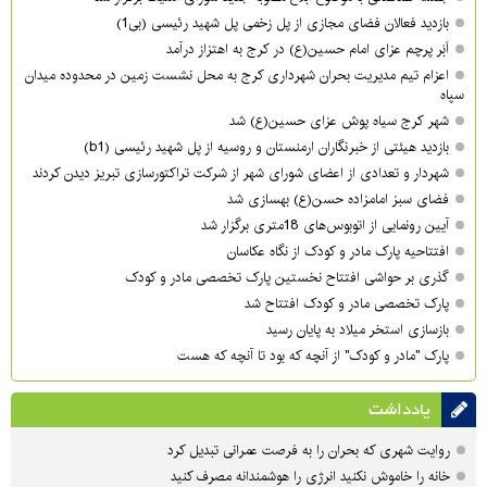
بازدید فعالان فضای مجازی از پل زخمی پل شهید رئیسی (بی1)
اَبَر پرچم عزای امام حسین(ع) در کرج به اهتزاز درآمد
اعزام تیم مدیریت بحران شهرداری کرج به محل نشست زمین در محدوده میدان
سپاه
شهر کرج سیاه پوش عزای حسین(ع) شد
بازدید هیئتی از خبرنگاران ارمنستان و روسیه از پل شهید رئیسی (b1)
شهردار و تعدادی از اعضای شورای شهر از شرکت تراکتورسازی تبریز دیدن کردند
فضای سبز امامزاده حسن(ع) بهسازی شد
آیین رونمایی از اتوبوس‌های 18متری برگزار شد
افتتاحیه پارک مادر و کودک از نگاه عکاسان
گذری بر حواشی افتتاح نخستین پارک تخصصی مادر و کودک
پارک تخصصی مادر و کودک افتتاح شد
بازسازی استخر میلاد به پایان رسید
پارک "مادر و کودک" از آنچه که بود تا آنچه که هست
یادداشت
روایت شهری که بحران را به فرصت عمرانی تبدیل کرد
خانه را خاموش نکنید انرژی را هوشمندانه مصرف کنید