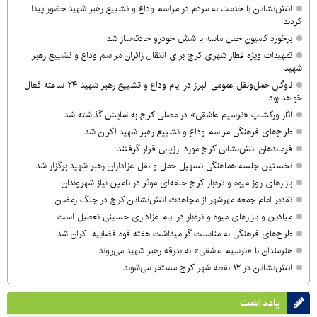
آتش‌نشانان با خدمت به مردم در مراسم وداع و تشییع رهبر شهید حضور پیدا
کردند
برخورد کامیون حمل ماسه با شش خودرو حادثه‌ساز شد
تمهیدات ویژه قطار شهری کرج برای انتقال زائران مراسم وداع و تشییع رهبر
شهید
ناوگان حمل‌ونقل عمومی البرز در ایام وداع و تشییع رهبر شهید ۲۴ ساعته فعال
خواهد بود
آثار ورکشاپ «ترسیم عاشقی» در مصلی کرج به نمایش گذاشته شد
طرح‌های فرهنگی مراسم وداع و تشییع رهبر شهید اکران شد
فرماندهان آتش‌نشانی کرج مورد ارزیابی قرار گرفتند
نخستین جلسه هماهنگی تسهیل حمل و نقل عزاداران رهبر شهید برگزار شد
بازارهای روز میوه و تره‌بار کرج حلقه‌ای موثر در تامین نیاز شهروندان
تقدیر امام جمعه مهرشهر از مجاهدت آتش‌نشانان کرج در جنگ رمضان
میادین و بازارهای میوه و تره‌بار در ایام عزاداری حسینی تعطیل است
طرح‌های فرهنگی به مناسبت گرامیداشت هفته قوه قضاییه اکران شد
هنرمندان با «ترسیم عاشقی» به بدرقه رهبر شهید می‌روند
آتش‌نشانان در ۱۲ نقطه شهر کرج مستقر می‌شوند
یادداشت