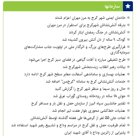
سازمان‎ها
خادمان ایمنی شهر کرج به مرز مهران اعزام شدند
بدرقه آتش‌نشانان شهرکرج برای استقرار در مرز مهران
آتش‌نشانان در جنگ رمضان ایثار کردند
کودک ۹ ساله از دل آتش بیرون کشیده شد
قرارگیری طرح‌های بزرگ و اثرگذار ملی در اولویت‌ جذب مشارکت‌های
سرمایه‌گذاری
طرح تلفیقی مبارزه با آفات گیاهی در فضای سبز کرج اجرا می‌شود
بیانات رهبر انقلاب زینت‌بخش شهرکرج شد
عملیات بهسازی و ساماندهی آسفالت معابر سطح شهر کرج ادامه دارد
خدمات آتش‌نشانی کرج به سامانه "کرج‌من" اضافه شد
حال و روز سیما و منظر شهر کرج را گزارش کنید
جوان ۱۸ ساله در رودخانه روستای گوراب غرق شد
تقدیر جانشین سپاه البرز از سازمان حمل و نقل بار و مسافر کرج
عملیات خط‌کشی محوری بلوار هفت تیر انجام شد
نجات جان ۵۵ نفر از کرجی‌ها طی هفته گذشته توسط آتش‌نشانان
تمام ظرفیت حمل و نقل کرج در مراسم وداع و تشییع رهبر شهید استفاده شد
پذیرایی از زائرین وداع با آقای شهید ایران