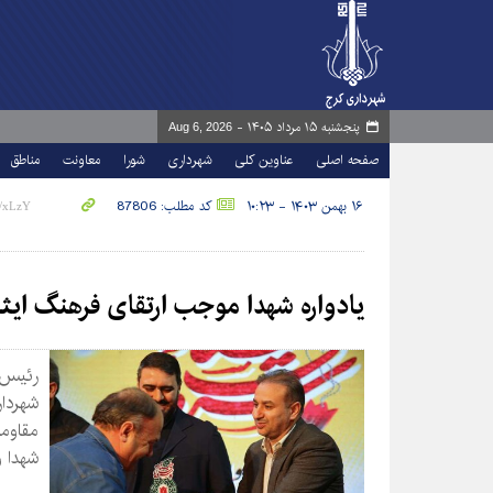
پنجشنبه ۱۵ مرداد ۱۴۰۵ -
Aug 6, 2026
صفحه اصلی
عناوین کلی
شهرداری
شورا
معاونت
مناطق
۱۶ بهمن ۱۴۰۳ - ۱۰:۲۳
کد مطلب: 87806
یادواره شهدا موجب ارتقای فرهنگ ایث
رئیس 
شهردار
مقاوم
شهدا و