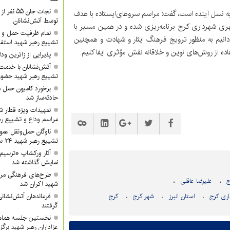
نجات جان 
ار به نسل آینده است، گفت: مراسم سروهای‌ایستاده با هدف
توسط آتش‌نشانان
ری شهرداری کرج برنامه‌ریزی شده و در همین مسیر با
تمام ظرفیت حمل و ن
نیم به منظور ترویج فرهنگ ایثار و شهادت و همچنین
تشییع رهبر شهید استفا
اده از روش‌های نوین و خلاقانه نقش مؤثری ایفا کنیم.
پذیرایی از زائرین ودا
آتش‌نشانان با خدمت 
تشییع رهبر شهید حضور 
برخورد کامیون حمل 
حادثه‌ساز شد
تمهیدات ویژه قطار ش
مراسم وداع و تشییع ره
ناوگان حمل‌ونقل عموم
تشییع رهبر شهید ۲۴ ساعته فعال خواهد بود
آثار ورکشاپ «ترسیم
نمایش گذاشته شد
طرح‌های فرهنگی مرا
ج
علیرضا عاقلی
شهید اکران شد
فرماندهان آتش‌نشانی 
اری کرج
استان البرز
شهر کرج
کرج
گرفتند
نخستین جلسه هماه
عزاداران رهبر شهید برگز