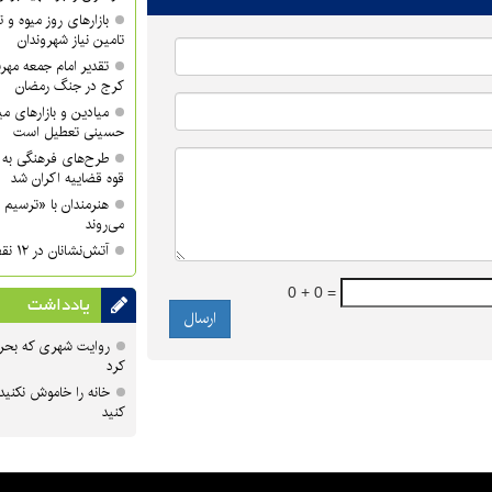
بازارهای روز میوه و ت
تامین نیاز شهروندان
تقدیر امام جمعه مهر
کرج در جنگ رمضان
میادین و بازارهای میو
حسینی تعطیل است
طرح‌های فرهنگی به 
قوه قضاییه اکران شد
هنرمندان با «ترسیم 
می‌روند
آتش‌نشانان در ۱۲ نقطه شهر کرج مستقر می‌شوند
0 + 0 =
یادداشت
روایت شهری که بحرا
کرد
خانه را خاموش نکنید
کنید