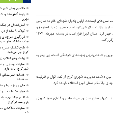
خادمان ایمنی شهر کر
بدرقه آتش‌نشانان شه
مهران
 سروهای‌ ایستاده، اولین یادواره شهدایِ خانواده سازمان
آتش‌نشانان در جنگ ر
روز ولادت سالار شهیدان، امام حسین (علیه السلام) و
کودک ۹ ساله از دل آتش بیرون کشیده شد
روز پاسدار در مجموعه فرهنگی میلاد شهرداری کرج برگزار شد، اظهار کرد: استان البرز قرار است در بیستم مهرماه، ۱۴۰۴
قرارگیری طرح‌های بزر
جذب مشارکت‌های سرمای
طرح تلفیقی مبارزه ب
کرج اجرا می‌شود
م‌ترین و شاخص‌ترین پدیده‌های فرهنگی است، این یادواره
بیانات رهبر انقلاب
عملیات بهسازی و سا
شهر کرج ادامه دارد
خدمات آتش‌نشانی کر
یان داشت: مدیریت شهری کرج از تمام توان و ظرفیت
اضافه شد
 والامقام استان البرز استفاده خواهد کرد.
حال و روز سیما و من
جوان ۱۸ ساله در رودخانه روستای گوراب غرق شد
تقدیر جانشین سپاه ا
میایی، احمد سلیمی از مدیران سابق سازمان سیما، منظر و فضای سبز شهری
بار و مسافر کرج
عملیات خط‌کشی محور
شد