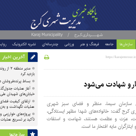
سازمان‌ها
جامعه
فرهنگ و هنر
ورزشی
چندرسانه‌ای
نشریه الکترونیک
روای
آخرین اخبار
مدیر منطقه
بازدید کرد
بساط پرنده‌فروشان 
ار و شهادت می‌شود
آغاز عملیات جدول‌گذ
خیابان‌های شهیدان علی
ارتقای کیفیت فضای 
سازمان سیما، منظر و فضای سبز شهری
عملیات نگهداشت و به‌زر
ی کرج گفت: خانواده‌های شهدا مظهر ایستادگی،
پروژه‌های خوارزمی و ش
ت، عزت و عظمت هستند، شهامت و استقات
تأکید بر تسریع عملیات
 ایثارگران مایه افتخار ما است.
سازمان‎ها