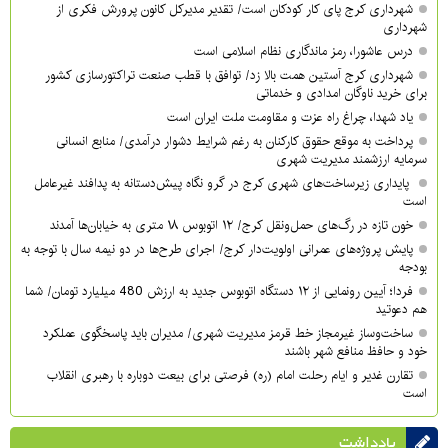
شهرداری کرج پای کار کودکان است/ تقدیر مدیرکل کانون پرورش فکری از
شهرداری
درس عاشورا، رمز ماندگاری نظام اسلامی است
شهرداری کرج آستین همت بالا زد/ توافق با قطب صنعت تراکتورسازی کشور
برای خرید ناوگان امدادی و خدماتی
یاد شهدا، چراغ راه عزت و مقاومت ملت ایران است
پرداخت به موقع حقوق کارکنان به رغم شرایط دشوار درآمدی/ منابع انسانی
سرمایه ارزشمند مدیریت شهری
پایداری زیرساخت‌های شهری کرج در گرو نگاه پیش‌دستانه به پدافند غیرعامل
است
خون تازه در رگ‌های حمل‌ونقل کرج/ ۱۲ اتوبوس ۱۸ متری به خیابان‌ها آمدند
پایش پروژه‌های عمرانی اولویت‌دار کرج/ اجرای طرح‌ها در دو نیمه سال با توجه به
بودجه
فردا؛ آیین رونمایی از ۱۲ دستگاه اتوبوس جدید به ارزش 480 میلیارد تومان/ شما
هم دعوتید
ساخت‌وساز غیرمجاز خط قرمز مدیریت شهری‌/ مدیران باید پاسخگوی عملکرد
خود و حافظ منافع شهر باشند
تقارن غدیر و ایام رحلت امام (ره) فرصتی برای بیعت دوباره با رهبری انقلاب
است
یادداشت