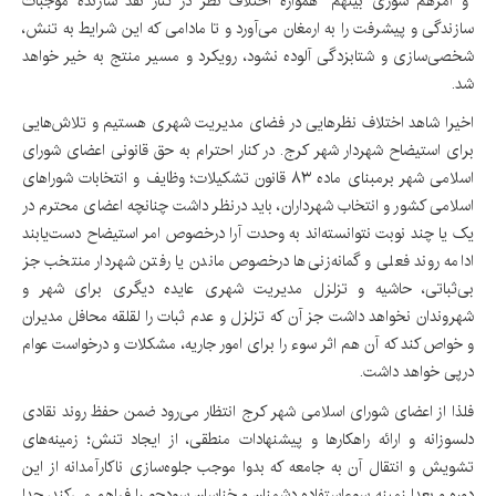
"و امرهم شوری بینهم" همواره اختلاف نظر در کنار نقد سازنده موجبات
سازندگی و پیشرفت را به ارمغان می‌آورد و تا مادامی که این شرایط به تنش،
شخصی‌سازی و شتابزدگی آلوده نشود، رویکرد و مسیر منتج به خیر خواهد
شد.
اخیرا شاهد اختلاف نظرهایی در فضای مدیریت شهری هستیم و تلاش‌هایی
برای استیضاح شهردار شهر کرج. در کنار احترام به حق قانونی اعضای شورای
اسلامی شهر برمبنای ماده ۸۳ قانون تشکیلات؛ وظایف و انتخابات شوراهای
اسلامی کشور و انتخاب شهرداران، باید درنظر داشت چنانچه اعضای محترم در
یک یا چند نوبت نتوانسته‌اند به وحدت آرا درخصوص امر استیضاح دست‌یابند
ادامه روند فعلی و گمانه‌زنی‌ها درخصوص ماندن یا رفتن شهردار منتخب جز
بی‌ثباتی، حاشیه و تزلزل مدیریت شهری عایده دیگری برای شهر و
شهروندان نخواهد داشت جز آن که تزلزل و عدم ثبات را لقلقه محافل مدیران
و خواص کند که آن هم اثر سوء را برای امور جاریه، مشکلات و درخواست عوام
درپی خواهد داشت.
فلذا از اعضای شورای اسلامی شهر کرج انتظار می‌رود ضمن حفظ روند نقادی
دلسوزانه و ارائه راهکارها و پیشنهادات منطقی، از ایجاد تنش؛ زمینه‌های
تشویش و انتقال آن به جامعه که بدوا موجب جلوه‌سازی ناکارآمدانه از این
دوره و بعدا زمینه سوءاستفاده دشمنان و خناسان سودجو را فراهم می‌کند، جدا