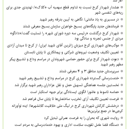
آغاز شد
هشدار شهردار کرج نسبت به تداوم قطع سهمیه آب «کلاک»/ تهدیدی جدی برای
ریه‌های تنفسی شهر
در مسیری به یاد ماندنی/ نگاهی به آیین بدرقه رهبر شهید
فرماندهان جدید پایگاه‌های بسیج خواهران سازمان بسیج معرفی شدند
شهردار کرج درگذشت «رئیس سه دوره شورای شهر» را تسلیت گفت/«دادگو»
مردی از جنس تجربه و سادگی بود
موکب‌های شهرداری کرج میزبانِ زائرین آقای شهید ایران/ از کرج تا میدان آزادی
تعیین تکلیف وضعیت نیروهای شرکتی و پیمانکاری تا پایان تابستان
دعوت شهردار کرج برای حضور حماسی شهروندان در مراسم وداع و تشییع پیکر
مطهر رهبر شهید
سرپرستان جدید مناطق ۳ و ۴ معرفی شدند
خدمت‌رسانی گسترده شهرداری کرج در مراسم وداع و تشییع رهبر شهید
نخستین جلسه هماهنگی تسهیل حمل و نقل عزاداران رهبر شهید برگزار شد
حماسه تاسوعا و عاشورا الگوی ایستادگی برابر جبهه استکبار است
فرصت تعیین تکلیف آرای تخریب ساختمان‌ها تا پایان سال فراهم شد
درخشش کارکنان شهرداری کرج در لیگ ملی خلاقیت کلانشهرها/ ایده نوآورانه
کرجی‌ها در جمع برترین‌ها
روایت شهری که بحران را به فرصت عمرانی تبدیل کرد
دستگاه قضا عامل تقویت سلامت اداری و بهبود خدمات‌رسانی به مردم است