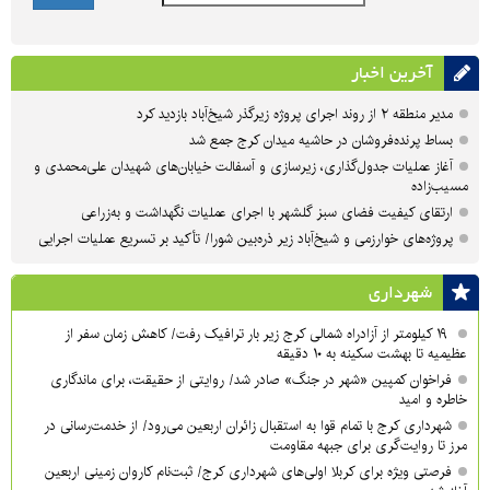
آخرین اخبار
مدیر منطقه ۲ از روند اجرای پروژه زیرگذر شیخ‌آباد بازدید کرد
بساط پرنده‌فروشان در حاشیه میدان کرج جمع شد
آغاز عملیات جدول‌گذاری، زیرسازی و آسفالت خیابان‌های شهیدان علی‌محمدی و
مسیب‌زاده
ارتقای کیفیت فضای سبز گلشهر با اجرای عملیات نگهداشت و به‌زراعی
پروژه‌های خوارزمی و شیخ‌آباد زیر ذره‌بین شورا/ تأکید بر تسریع عملیات اجرایی
شهرداری
۱۹ کیلومتر از آزادراه شمالی کرج زیر بار ترافیک رفت/ کاهش زمان سفر از
عظیمیه تا بهشت سکینه به ۱۰ دقیقه
فراخوان کمپین «شهر در جنگ» صادر شد/ روایتی از حقیقت، برای ماندگاری
خاطره و امید
شهرداری کرج با تمام قوا به استقبال زائران اربعین می‌رود/ از خدمت‌رسانی در
مرز تا روایت‌گری برای جبهه مقاومت
فرصتی ویژه برای کربلا اولی‌های شهرداری کرج/ ثبت‌نام کاروان زمینی اربعین