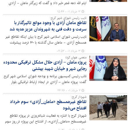
ایام الله دهه فجر خبر داد و گفت که زیرگذر ماهان - آزادی
محصول روحیه جهادی شورا و شهرداری در جهت آبادانی
۳ خرداد ۰۱ - ۱۵:۴۶
شهری است.
نایب رئیس شورای شهر کرج:
تقاطع ماهان آزادی با وجود موانع تاثیرگذار با
سرعت و دقت فنی به شهروندان عزیز هدیه شد
نایب رئیس شورای اسلامی شهر کرج با بیان اینکه تقاطع غیر
همسطح آزادی - ماهان سال گذشته با ۳۰ درصد پیشرفت
فیزیکی به دور ششم مدیریت شهری کرج تحویل داده شد،
۳ خرداد ۰۱ - ۰۷:۵۲
گفت: این پروژه مهم و تاثیرگذار به صورت جهادی تکمیل و به
منعمی عنوان کرد؛
مرحله بهره برداری رسیده است.
پروژه ماهان – آزادی حلال مشکل ترافیکی محدوده
رجایی شهر و خیابان شهید بهشتی
نائب رئیس کمیسیون برنامه و بودجه شورای اسلامی شهر کرج
گفت: پروژه ماهان – آزادی در ایجاد ارتباط ترافیکی بلوار
سربازان گمنام به بلوار ماهان نقش دارد و موجب کاهش بار
۲ خرداد ۰۱ - ۲۳:۲۶
ترافیکی در محدوده رجایی شهر و خیابان شهید بهشتی
شهردار کرج:
می‌شود.
تقاطع غیرهمسطح «ماهان_آزادی» سوم خرداد
افتتاح می‌شود
شهردار کرج با اشاره به فعالیت شبانه‌روزی در پروژه تقاطع
غیرهمسطح «ماهان_آزادی»، از افتتاح این پروژه در روز سوم
خرداد، همزمان با سالروز آزادسازی خرمشهر خبر داد.