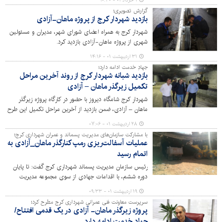
۱ خرداد ۰۱ - ۱۰:۳۰
گزارش تصویری؛
بازدید شهردار کرج از پروژه ماهان-آزادی
شهردار کرج به همراه اعضای شورای شهر، مدیران و مسئولین
شهری از پروژه ماهان-آزادی بازدید کرد.
۳۱ اردیبهشت ۰۱ - ۱۴:۱۶
جهادِ خدمت ادامه دارد؛
بازدید شبانه شهردار کرج از روند آخرین مراحل
تکمیل زیرگذر ماهان – آزادی
شهردار کرج شامگاه دیروز با حضور در کارگاه پروژه زیرگذر
ماهان – آزادی، ضمن بازدید از آخرین مراحل تکمیل این طرح
عمرانی – ترافیکی، نکاتی را جهت تسریع کار متذکر شد.
۲۸ اردیبهشت ۰۱ - ۰۷:۰۶
با مشارکت سازمان‌های مدیریت پسماند و عمران شهرداری کرج؛
عملیات آسفالت‌ریزی رمپ کنارگذر ماهان_آزادی به
اتمام رسید
رئیس سازمان مدیریت پسماند شهرداری کرج گفت: تا پایان
دوره ششم، با اقدامات جهادی از سوی مجموعه مدیریت
شهری شاهد بهره‌برداری از پروژه‌های اولویت‌دار نیمه‌تمام
۱۹ اردیبهشت ۰۱ - ۰۹:۳۳
شهری خواهیم بود.
سرپرست معاونت فنی عمرانی شهرداری کرج مطرح کرد؛
پروژه زیرگذر ماهان- آزادی در یک قدمی افتتاح/
جهاد خدمت ادامه دارد