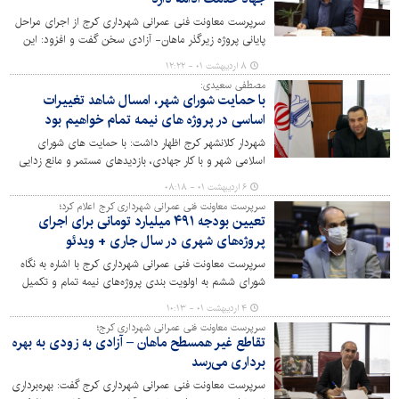
سرپرست معاونت فنی عمرانی شهرداری کرج از اجرای مراحل
پایانی پروژه زیرگذر ماهان- آزادی سخن گفت و افزود: این
پروژه با پیشرفت فیزیکی ۹۲ درصدی به افتتاح نزدیک می‌شود.
۸ اردیبهشت ۰۱ - ۱۲:۲۲
مصطفی سعیدی:
با حمایت شورای شهر، امسال شاهد تغییرات
اساسی در پروژه های نیمه تمام خواهیم بود
شهردار کلانشهر کرج اظهار داشت: با حمایت های شورای
اسلامی شهر و با کار جهادی، بازدیدهای مستمر و مانع زدایی
از فعالیت های پیمانکاران، امسال تغییرات اساسی را در
۶ اردیبهشت ۰۱ - ۰۸:۱۸
وضعیت پروژه های نیمه تمام سطح شهر شاهد خواهیم بود و
سرپرست معاونت فنی عمرانی شهرداری کرج اعلام کرد؛
هرگونه رکود، وقفه یا روند تعطیل و نیمه تعطیل در کارها خط
تعیین بودجه ۴۹۱ میلیارد تومانی برای اجرای
قرمز غیرقابل چشم پوشی به شمار می رود.
پروژه‌های شهری در سال جاری + ویدئو
سرپرست معاونت فنی عمرانی شهرداری کرج با اشاره به نگاه
شورای ششم به اولویت بندی پروژه‌های نیمه تمام و تکمیل
برخی از این پروژه‌ها بر اساس نیاز سنجی شهر گفت: برای
۴ اردیبهشت ۰۱ - ۱۰:۱۳
تحقق این امر، ۴۹۱ میلیارد تومان بودجه در حوزه معاونت فنی
سرپرست معاونت فنی عمرانی شهرداری کرج؛
عمرانی تعیین شده است.
تقاطع غیر همسطح ماهان – آزادی به زودی به بهره
برداری می‌رسد
سرپرست معاونت فنی عمرانی شهرداری کرج گفت: بهره‌برداری