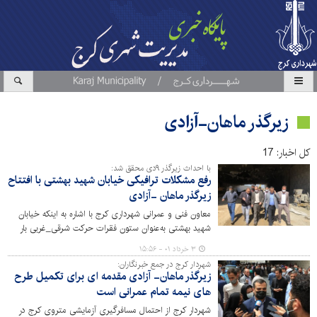
زیرگذر ماهان-آزادی
کل اخبار: 17
با احداث زیرگذر ۹دی محقق شد:
رفع مشکلات ترافیکی خیابان شهید بهشتی با افتتاح
زیرگذر ماهان -آزادی
معاون فنی و عمرانی شهرداری کرج با اشاره به اینکه خیابان
شهید بهشتی به‌عنوان ستون فقرات حرکت شرقی_غربی بار
ترافیکی سنگینی را تحمل می‌کرد، گفت: احداث تقاطع غیر
۳ خرداد ۰۱ - ۱۵:۵۶
هم‌سطح ۹ دی در کاهش بار ترافیکی این خیابان نقش مؤثری
شهردار کرج در جمع خبرنگاران:
دارد.
زیرگذر ماهان- آزادی مقدمه ای برای تکمیل طرح
های نیمه تمام عمرانی است
شهردار کرج از احتمال مسافرگیری آزمایشی متروی کرج در