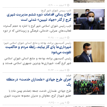
طرح خدمات عمرانی، ترافیکی، رفت‌وروب، فضای سبز، درمانی،
۷ اسفند ۰۰ - ۰۹:۳۰
مشاوره خانواده، اطعام نیازمندان با تقدیم بسته‌های معیشتی
نایب رییس شورای شهر کرج؛
ارائه شد. گفتنی است؛ گروه‌های جهادی به‌صورت ویژه در طرح
اطلاع رسانی اقدامات دوره ششم مدیریت شهری
«پاکداشت شهر» حضور داشتند.
کرج از گذر «جهاد تبیین» شدنی است
نایب رئیس شورای اسلامی شهر کرج با اشاره به حجم گسترده
فعالیت‌های عمرانی، خدماتی، فرهنگی و زیرساختی که در دوره
ششم مدیریت شهری این کلانشهر صورت می‌پذیرد، خواستار
۶ اسفند ۰۰ - ۲۱:۲۸
اطلاع رسانی آنها از گذر «جهاد تبیین» شد.
رئیس کمیسیون برنامه، بودجه و منابع انسانی شورای اسلامی شهر؛
شهرداری‌ها پای کار بیایند، رابطه مردم و حاکمیت
تقویت می‌شود
رئیس کمیسیون برنامه، بودجه و منابع انسانی شورای اسلامی
شهر کرج گفت: شهرداری‌ها ویترین جمهوری اسلامی هستند و
چنانچه خواستار تقویت و استحکام ارتباط مردم و انقلاب و
۶ اسفند ۰۰ - ۲۱:۲۳
حاکمیت هستیم، باید شهرداری‌ها بیش از پیش پای کار
فیلم؛
بیایند.
اجرای طرح جهادی «علمداران خدمت» در منطقه
یک
طرح جهادی علمداران خدمت جمعه (هشتم بهمن ماه) با
حضور شهردار کرج، معاونان و مدیران مجموعه مدیریت شهری
در منطقه یک اجرا شد. گفتنی است؛ با اجرای این طرح
۹ بهمن ۰۰ - ۰۹:۳۵
خدمات عمرانی، ترافیکی، رفت‌وروب، فضای سبز، درمانی،