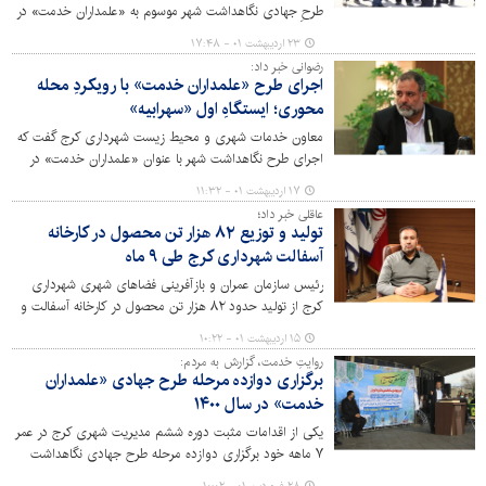
طرحِ جهادی نگاهداشت شهر موسوم به «علمداران خدمت» در
سالِ ۱۴۰۱ با حمایت های شهردار و اعضای محترم شورای شهر
۲۳ اردیبهشت ۰۱ - ۱۷:۴۸
در شهرک کم برخوردار سهرابیه با ارائه خدمات متنوع به
رضوانی خبر داد:
شهروندان اجرایی شد.
اجرای طرح «علمداران خدمت» با رویکردِ محله
محوری؛ ایستگاهِ اول «سهرابیه»
معاون خدمات شهری و محیط زیست شهرداری کرج گفت که
اجرای طرح نگاهداشت شهر با عنوان «علمداران خدمت» در
سال جاری با رویکرد محله محوری پیگیری می شود و با
۱۷ اردیبهشت ۰۱ - ۱۱:۳۲
هماهنگی های به عمل آمده با هلال احمر، گروه های جهادی و
عاقلی خبر داد؛
سایر حوزه های ذیربط اولین مرحله از آن در شهرک کم
تولید و توزیع ۸۲ هزار تن محصول در کارخانه
برخوردار سهرابیه اکران خواهد شد.
آسفالت شهرداری کرج طی ۹ ماه
رئیس سازمان عمران و بازآفرینی فضاهای شهری شهرداری
کرج از تولید حدود ۸۲ هزار تن محصول در کارخانه آسفالت و
صرف آن در روند ساماندهی و بهسازی شبکه معبر و تکمیل
۱۵ اردیبهشت ۰۱ - ۱۰:۲۲
پروژه های نیمه تمام عمرانی خبر داد.
روایتِ خدمت، گزارش به مردم:
برگزاری دوازده مرحله طرح جهادی «علمداران
خدمت» در سال ۱۴۰۰
یکی از اقدامات مثبت دوره ششم مدیریت شهری کرج در عمر
۷ ماهه خود برگزاری دوازده مرحله طرح جهادی نگاهداشت
شهر موسوم به «علمداران خدمت» بوده که طی آن فعالیت