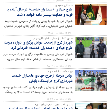
۲۸ فروردین ۰۱ - ۱۰:۰۲
هایی در جهت توجه به مشکلات و مسائل محلات سطح شهر
مصطفی سعیدی:
صورت پذیرفت.
طرح جهادی «علمداران خدمت» در سال آینده با
قوت و حمایت بیشتر ادامه خواهد داشت
شهردار کرج با اشاره به برخی روایات در خصوص اهمیت نیمه
شعبان میان شیعیان، تاکید کرد: آذین بندی شهر در استقبال
از نیمه شعبان متفاوت باشد.
۲۴ اسفند ۰۰ - ۱۱:۱۵
ضمن تشکر از حمایتِ نمایندگان مردم؛
شهردار کرج از زحمات عوامل برگزاری دوازده مرحله
طرح جهادی «علمداران خدمت» قدردانی کرد
شهردار کرج طی پیامی به مناسبت برگزاری دوازده مرحله طرح
جهادی «علمداران خدمت» در شش ماهه دوم سال جاری،
ضمن تشکر ویژه از همراهی و حمایت های رئیس و اعضاء
۱۳ اسفند ۰۰ - ۱۸:۱۳
شورای اسلامی شهر، زحمات بی دریغ دست اندرکاران و حوزه
جهاد خدمت ادامه دارد؛
های مرتبط را ستودنی توصیف کرد.
اولین مرحله از طرح جهادی علمداران خدمت
شهرداری کرج در ایستگاه پایانی
اولین مرحله از رزمایش و طرح جهادی نگاهداشت شهر موسوم
به «علمداران خدمت» امروز جمعه ۱۳ اسفند ۱۴۰۰ به ایستگاه
پایانی رسید و در آخرین گام از آن حاشیه اتوبان تهران -
۱۳ اسفند ۰۰ - ۱۴:۴۸
قزوین ساماندهی و پاکسازی شد.
رییس کمیسیون تلفیق شورای شهر؛
شهرداری بازوی اجرایی شورا است/لزوم نهادینه