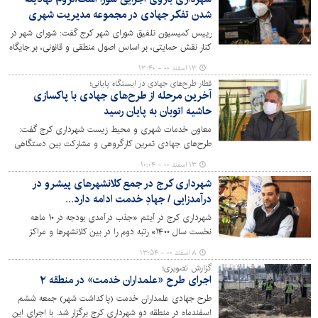
شدن تفکر جهادی در مجموعه مدیریت شهری
رییس کمیسیون تلفیق شورای شهر کرج گفت: شورای شهر در
کنار نقش حمایتی، بر اساس اصول منطقی و قانونی، بر جایگاه
نظارتی خود بر عملکرد شهرداری به بهترین شکل تمرکز کرده
۱۳ اسفند ۰۰ - ۱۳:۴۰
است.
قطار طرح‌های جهادی در ایستگاه پایانی؛
آخرین مرحله از طرح‌های جهادی با پاکسازی
حاشیه اتوبان به پایان رسید
معاون خدمات شهری و محیط زیست شهرداری کرج گفت:
طرح‌های جهادی تمرین کارگروهی و مشارکت بین دستگاهی
برای حل مشکلات مردم بود.
۱۳ اسفند ۰۰ - ۱۰:۰۴
شهرداری کرج در جمع کلانشهرهای پیشرو در
درآمدزایی / جهادِ خدمت ادامه دارد...
شهرداری کرج در آیتم «جذب درآمدی بودجه در ۱۰ ماهه
نخست سال ۱۴۰۰» رتبه دوم را در بین کلانشهرها و مراکز
استان‌های کشور نصیب خود ساخته که با در نظر گرفتن شرایط
۸ اسفند ۰۰ - ۱۳:۵۴
اقتصادی، محدودیت‌ها و مشکلات شهرداری‌ها در درآمدزایی و
گزارش تصویری؛
تامین منابع مالی، می‌توان بر جهادی و حائز اهمیت بودنِ
اجرای طرح «علمداران خدمت» در منطقه ۲
کسب این عنوان صحه گذاشت و نوید سالیِ پررونق برای شهر
طرح جهادی علمداران خدمت (پاکداشت شهر) جمعه ششم
در سالِ ۱۴۰۱ را داد.
اسفندماه در منطقه دو شهرداری کرج برگزار شد. با اجرای این