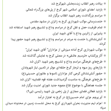
بیانات رهبر انقلاب زینت‌بخش شهرکرج شد
بازدید اعضای شورای اسلامی شهر کرج از پل‌های بزرگ‌راه شمالی
مراسم بزرگداشت رهبر شهید انقلاب برگزار شد
خدمت‌رسانی موکب شهرداری کرج به زائران در مشهد مقدس
تمام ظرفیت حمل و نقل کرج در مراسم وداع و تشییع رهبر شهید استفاده شد
پذیرایی از زائرین وداع با آقای شهید ایران
آتش‌نشانان با خدمت به مردم در مراسم وداع و تشییع رهبر شهید حضور پیدا
کردند
موکب شهرداری کرج آماده میزبانی از عزاداران" آقای شهید ایران"
آثار ورکشاپ «ترسیم عاشقی» در مصلی کرج به نمایش گذاشته شد
طرح‌های فرهنگی مراسم وداع و تشییع رهبر شهید اکران شد
بازارهای روز میوه و تره‌بار کرج حلقه‌ای موثر در تامین نیاز شهروندان
حضور آتش‌نشانان کرجی کنار عزاداران تاسوعا و عاشورای حسینی(ع)
طرح‌های فرهنگی به مناسبت گرامیداشت هفته قوه قضاییه اکران شد
جلسه هماهنگی با موضوع ابلاغ مصوبه جدید شورای امنیت برگزار شد
بازدید فعالان فضای مجازی از پل زخمی پل شهید رئیسی (بی1)
اَبَر پرچم عزای امام حسین(ع) در کرج به اهتزاز درآمد
اعزام تیم مدیریت بحران شهرداری کرج به محل نشست زمین در محدوده میدان
سپاه