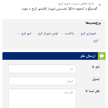
تاریخ شفاهی مدیریت شهری کرج؛
گفت‌وگو با "محمود دادگو" نخستین شهردار کلانشهر کرج + صوت
برچسب‌ها
شهرداری کرج
پادکست
اولین شهردار کرج
شهر کرج
کرج
ارسال نظر
نام *
ایمیل
نظر شما *