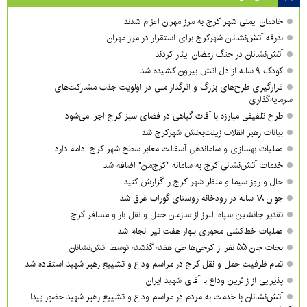
خادمان ایمنی شهر کرج به مرز مهران اعزام شدند
بدرقه آتش‌نشانان شهرکرج برای استقرار در مرز مهران
آتش‌نشانان در جنگ رمضان ایثار کردند
کودک ۹ ساله از دل آتش بیرون کشیده شد
قرارگیری طرح‌های بزرگ و اثرگذار ملی در اولویت‌ جذب مشارکت‌های
سرمایه‌گذاری
طرح تلفیقی مبارزه با آفات گیاهی در فضای سبز کرج اجرا می‌شود
بیانات رهبر انقلاب زینت‌بخش شهرکرج شد
عملیات بهسازی و ساماندهی آسفالت معابر سطح شهر کرج ادامه دارد
خدمات آتش‌نشانی کرج به سامانه "کرج‌من" اضافه شد
حال و روز سیما و منظر شهر کرج را گزارش کنید
جوان ۱۸ ساله در رودخانه روستای گوراب غرق شد
تقدیر جانشین سپاه البرز از سازمان حمل و نقل بار و مسافر کرج
عملیات خط‌کشی محوری بلوار هفت تیر انجام شد
نجات جان ۵۵ نفر از کرجی‌ها طی هفته گذشته توسط آتش‌نشانان
تمام ظرفیت حمل و نقل کرج در مراسم وداع و تشییع رهبر شهید استفاده شد
پذیرایی از زائرین وداع با آقای شهید ایران
آتش‌نشانان با خدمت به مردم در مراسم وداع و تشییع رهبر شهید حضور پیدا