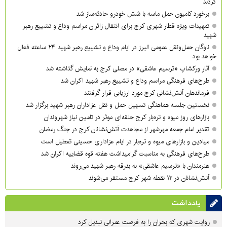
کردند
برخورد کامیون حمل ماسه با شش خودرو حادثه‌ساز شد
تمهیدات ویژه قطار شهری کرج برای انتقال زائران مراسم وداع و تشییع رهبر
شهید
ناوگان حمل‌ونقل عمومی البرز در ایام وداع و تشییع رهبر شهید ۲۴ ساعته فعال
خواهد بود
آثار ورکشاپ «ترسیم عاشقی» در مصلی کرج به نمایش گذاشته شد
طرح‌های فرهنگی مراسم وداع و تشییع رهبر شهید اکران شد
فرماندهان آتش‌نشانی کرج مورد ارزیابی قرار گرفتند
نخستین جلسه هماهنگی تسهیل حمل و نقل عزاداران رهبر شهید برگزار شد
بازارهای روز میوه و تره‌بار کرج حلقه‌ای موثر در تامین نیاز شهروندان
تقدیر امام جمعه مهرشهر از مجاهدت آتش‌نشانان کرج در جنگ رمضان
میادین و بازارهای میوه و تره‌بار در ایام عزاداری حسینی تعطیل است
طرح‌های فرهنگی به مناسبت گرامیداشت هفته قوه قضاییه اکران شد
هنرمندان با «ترسیم عاشقی» به بدرقه رهبر شهید می‌روند
آتش‌نشانان در ۱۲ نقطه شهر کرج مستقر می‌شوند
یادداشت
روایت شهری که بحران را به فرصت عمرانی تبدیل کرد