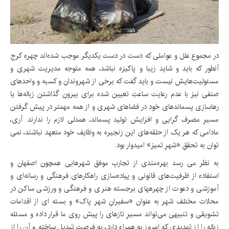
در مجموع علل و عواملی که دست در دست یکدیگر موجب شده‌اند چهرهِ کرج
آنطور که باید و شاید زیبا و پاکیزه نباشد، همه متوجه مدیریت شهری و
مسئولیت‌هایش نیست و باید گفت که برخی از شهروندان و کسبه و واحدهای
صنفی نیز با عدم رعایت ساعتِ تعیین شده برای بیرون گذاشتن زباله‌ها یا
رهاسازی پسماندهای خود در فضاهای شهری و از همه مهمتر در پیش گرفتن
مسیرِ مصرف گرایی و افزایش تولید پسماند، همدلی لازم را ندارند. آری،
مادامی که هر یک از حلقه‌های این زنجیره به وظایف خود متعهد نباشند، نمی
توان به تحققِ «شهرِ تمیز» امیدوار بود.
به نظر می رسد بهره‌مندی از تجاربِ موفق شهرهایی همچون اصفهان و
استفاده از ظرفیت‌های قانونی و پیاده‌سازی راهکارهای فرهنگی و رسانه‌ای و
آموزشی و دعوت از چهرههای برجسته هنری و فرهنگی و ورزشی ساکن در
محلات مختلف شهر به عنوان «سفیرانِ شهر پاک» و بسته ای از اقدامات
تشویقی و تنبیهی می‌تواند مسیرِ تازهای را پیش روی ما قرار داده و مسئله
زباله را از تهدیدی که امروز به همراه دارد، به فرصت تبدیل ساخته و آن را از