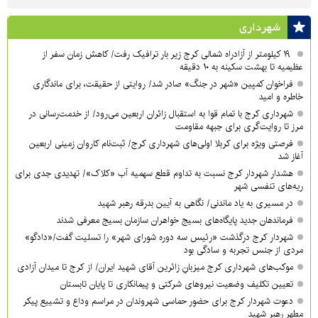
شهرداری
۱۹ کیلومتر از آزادراه شمالی کرج زیر بار ترافیک رفت/ کاهش زمان سفر از
عظیمیه تا بهشت سکینه به ۱۰ دقیقه
فراخوان کمپین «شهر در جنگ» صادر شد/ روایتی از حقیقت، برای ماندگاری
خاطره و امید
شهرداری کرج با تمام قوا به استقبال زائران اربعین می‌رود/ از خدمت‌رسانی در
مرز تا روایت‌گری برای جبهه مقاومت
فرصتی ویژه برای کربلا اولی‌های شهرداری کرج/ ثبت‌نام کاروان زمینی اربعین
آغاز شد
هشدار شهردار کرج نسبت به تداوم قطع سهمیه آب «کلاک»/ تهدیدی جدی برای
ریه‌های تنفسی شهر
در مسیری به یاد ماندنی/ نگاهی به آیین بدرقه رهبر شهید
فرماندهان جدید پایگاه‌های بسیج خواهران سازمان بسیج معرفی شدند
شهردار کرج درگذشت «رئیس سه دوره شورای شهر» را تسلیت گفت/«دادگو»
مردی از جنس تجربه و سادگی بود
موکب‌های شهرداری کرج میزبانِ زائرین آقای شهید ایران/ از کرج تا میدان آزادی
تعیین تکلیف وضعیت نیروهای شرکتی و پیمانکاری تا پایان تابستان
دعوت شهردار کرج برای حضور حماسی شهروندان در مراسم وداع و تشییع پیکر
مطهر رهبر شهید