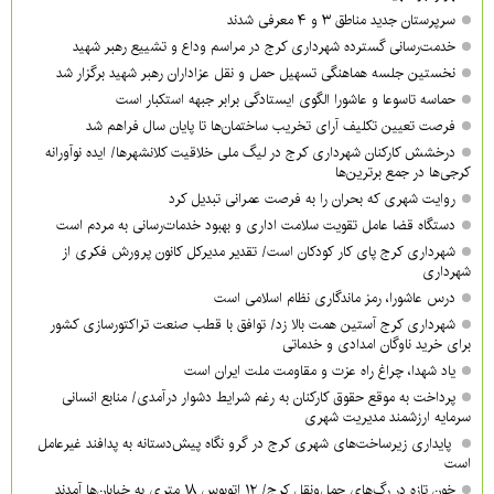
سرپرستان جدید مناطق ۳ و ۴ معرفی شدند
خدمت‌رسانی گسترده شهرداری کرج در مراسم وداع و تشییع رهبر شهید
نخستین جلسه هماهنگی تسهیل حمل و نقل عزاداران رهبر شهید برگزار شد
حماسه تاسوعا و عاشورا الگوی ایستادگی برابر جبهه استکبار است
فرصت تعیین تکلیف آرای تخریب ساختمان‌ها تا پایان سال فراهم شد
درخشش کارکنان شهرداری کرج در لیگ ملی خلاقیت کلانشهرها/ ایده نوآورانه
کرجی‌ها در جمع برترین‌ها
روایت شهری که بحران را به فرصت عمرانی تبدیل کرد
دستگاه قضا عامل تقویت سلامت اداری و بهبود خدمات‌رسانی به مردم است
شهرداری کرج پای کار کودکان است/ تقدیر مدیرکل کانون پرورش فکری از
شهرداری
درس عاشورا، رمز ماندگاری نظام اسلامی است
شهرداری کرج آستین همت بالا زد/ توافق با قطب صنعت تراکتورسازی کشور
برای خرید ناوگان امدادی و خدماتی
یاد شهدا، چراغ راه عزت و مقاومت ملت ایران است
پرداخت به موقع حقوق کارکنان به رغم شرایط دشوار درآمدی/ منابع انسانی
سرمایه ارزشمند مدیریت شهری
پایداری زیرساخت‌های شهری کرج در گرو نگاه پیش‌دستانه به پدافند غیرعامل
است
خون تازه در رگ‌های حمل‌ونقل کرج/ ۱۲ اتوبوس ۱۸ متری به خیابان‌ها آمدند