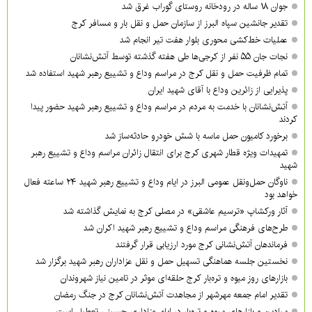
جوان ۱۸ ساله در رودخانه روستای گوراب غرق شد
تقدیر جانشین سپاه البرز از سازمان حمل و نقل بار و مسافر کرج
عملیات خط‌کشی محوری بلوار هفت تیر انجام شد
نجات جان ۵۵ نفر از کرجی‌ها طی هفته گذشته توسط آتش‌نشانان
تمام ظرفیت حمل و نقل کرج در مراسم وداع و تشییع رهبر شهید استفاده شد
پذیرایی از زائرین وداع با آقای شهید ایران
آتش‌نشانان با خدمت به مردم در مراسم وداع و تشییع رهبر شهید حضور پیدا
کردند
برخورد کامیون حمل ماسه با شش خودرو حادثه‌ساز شد
تمهیدات ویژه قطار شهری کرج برای انتقال زائران مراسم وداع و تشییع رهبر
شهید
ناوگان حمل‌ونقل عمومی البرز در ایام وداع و تشییع رهبر شهید ۲۴ ساعته فعال
خواهد بود
آثار ورکشاپ «ترسیم عاشقی» در مصلی کرج به نمایش گذاشته شد
طرح‌های فرهنگی مراسم وداع و تشییع رهبر شهید اکران شد
فرماندهان آتش‌نشانی کرج مورد ارزیابی قرار گرفتند
نخستین جلسه هماهنگی تسهیل حمل و نقل عزاداران رهبر شهید برگزار شد
بازارهای روز میوه و تره‌بار کرج حلقه‌ای موثر در تامین نیاز شهروندان
تقدیر امام جمعه مهرشهر از مجاهدت آتش‌نشانان کرج در جنگ رمضان
میادین و بازارهای میوه و تره‌بار در ایام عزاداری حسینی تعطیل است