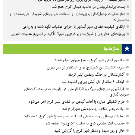
بساط پرنده‌فروشان در حاشیه میدان کرج جمع شد
آغاز عملیات جدول‌گذاری، زیرسازی و آسفالت خیابان‌های شهیدان علی‌محمدی و
مسیب‌زاده
ارتقای کیفیت فضای سبز گلشهر با اجرای عملیات نگهداشت و به‌زراعی
پروژه‌های خوارزمی و شیخ‌آباد زیر ذره‌بین شورا/ تأکید بر تسریع عملیات اجرایی
سازمان‎ها
خادمان ایمنی شهر کرج به مرز مهران اعزام شدند
بدرقه آتش‌نشانان شهرکرج برای استقرار در مرز مهران
آتش‌نشانان در جنگ رمضان ایثار کردند
کودک ۹ ساله از دل آتش بیرون کشیده شد
قرارگیری طرح‌های بزرگ و اثرگذار ملی در اولویت‌ جذب مشارکت‌های
سرمایه‌گذاری
طرح تلفیقی مبارزه با آفات گیاهی در فضای سبز کرج اجرا می‌شود
بیانات رهبر انقلاب زینت‌بخش شهرکرج شد
عملیات بهسازی و ساماندهی آسفالت معابر سطح شهر کرج ادامه دارد
خدمات آتش‌نشانی کرج به سامانه "کرج‌من" اضافه شد
حال و روز سیما و منظر شهر کرج را گزارش کنید