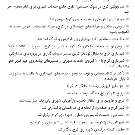
سیاه‌پوشی کرج در سوگ حسینی/ طرح جامع خدمات شهری برای ایام محرم اجرا
شد
مهمترین چالش‌های زیست‌محیطی کرج بررسی شد
بررسی مسائل و فرآیندهای شهرسازی در کرج/ بسته تصمیمات اجرایی جدید به
تصویب رسید
مطالعات ساماندهی گره ترافیکی پل فردیس و کلاک آغاز شد
بررسی توسعه پرداخت الکترونیک کرایه تاکسی در کرج با محوریت "QR Code"
شهرداری کرج به دنبال کوتاه‌تر کردن مسیر سرمایه‌گذاری در پروژه‌های مشارکتی
شهرداری کرج با ۲۰۰ نیروی خدمات شهری از مسیرهای پیاده‌روی عید غدیر خم
پشتیبانی کرد
تأکید بر شتاب‌بخشی و توجه به وصول درآمدهای شهرداری با عنایت به مشوق‌ها
تا پایان خردادماه
آغاز آنالیز فیزیکی پسماند خانگی در کرج
توزیع دام در پنج جایگاه موقت انجام شد
کرج و قزوین برای انتقال تجارب بازآفرینی شهری پای یک میز نشستند
شهر کرج و حلقه‌دره از نخاله‌های ساختمانی پاکسازی شد
نخستین نشست کمیسیون حفاری شهرداری کرج برگزار شد
شهرداری کرج در مسیر بازتعریف فرآیندهای شهرسازی و درآمدی
جلسه کمیته درآمدی شهرداری کرج برگزار شد