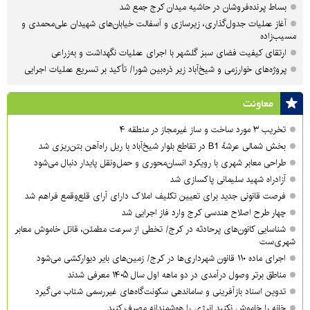
بساط پرنده‌فروشان در حاشیه میدان کرج جمع شد
آغاز عملیات جدول‌گذاری، زیرسازی و آسفالت خیابان‌های شهیدان علی‌محمدی و
مسیب‌زاده
ارتقای کیفیت فضای سبز گلشهر با اجرای عملیات نگهداشت و به‌زراعی
پروژه‌های خوارزمی و شیخ‌آباد زیر ذره‌بین شورا/ تأکید بر تسریع عملیات اجرایی
معاونت
تخریب ۳ مورد ساخت و ساز غیرمجاز در منطقه ۴
بخش شمالی عرشهٔ B1 در تقاطع بلوار شیخ‌آباد با ریل راه‌آهن بتن‌ریزی شد
طراحی معابر شهری با رویکرد انسان‌محوری و حمل‌ونقل پایدار دنبال می‌شود
آزادراه شهید سلیمانی پاکسازی شد
فرصت قانونی جدید برای تعیین تکلیف املاک دارای آرای قلع‌وقمع فراهم شد
چهار طرح اصلاح هندسی کرج وارد فاز اجرایی شد
شناسایی کانون‌های پرحادثه در کرج/ تخطی از سرعت مطمئن، قاتل خاموش معابر
شهری‌ست
اجرای ماده ۱۱۰ قانون شهرداری‌ها در کرج/ زمین‌های بایر دیوارکشی می‌شود
مناطق برتر وصول درآمدی در دو ماهه اول سال ۱۴۰۵ معرفی شدند
تدوین اسناد بازآفرینی و ساماندهی سکونت‌گاه‌های غیررسمی شتاب می‌گیرد
خانه را خاموش نکنید انرژی را هوشمندانه مصرف کنید