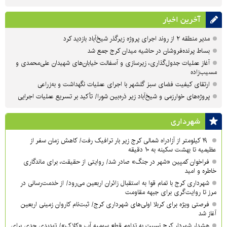
آخرین اخبار
مدیر منطقه ۲ از روند اجرای پروژه زیرگذر شیخ‌آباد بازدید کرد
بساط پرنده‌فروشان در حاشیه میدان کرج جمع شد
آغاز عملیات جدول‌گذاری، زیرسازی و آسفالت خیابان‌های شهیدان علی‌محمدی و
مسیب‌زاده
ارتقای کیفیت فضای سبز گلشهر با اجرای عملیات نگهداشت و به‌زراعی
پروژه‌های خوارزمی و شیخ‌آباد زیر ذره‌بین شورا/ تأکید بر تسریع عملیات اجرایی
شهرداری
۱۹ کیلومتر از آزادراه شمالی کرج زیر بار ترافیک رفت/ کاهش زمان سفر از
عظیمیه تا بهشت سکینه به ۱۰ دقیقه
فراخوان کمپین «شهر در جنگ» صادر شد/ روایتی از حقیقت، برای ماندگاری
خاطره و امید
شهرداری کرج با تمام قوا به استقبال زائران اربعین می‌رود/ از خدمت‌رسانی در
مرز تا روایت‌گری برای جبهه مقاومت
فرصتی ویژه برای کربلا اولی‌های شهرداری کرج/ ثبت‌نام کاروان زمینی اربعین
آغاز شد
هشدار شهردار کرج نسبت به تداوم قطع سهمیه آب «کلاک»/ تهدیدی جدی برای