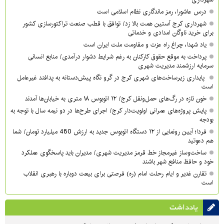
درس عاشورا، رمز ماندگاری نظام اسلامی است
شهرداری کرج آستین همت بالا زد/ توافق با قطب صنعت تراکتورسازی کشور
برای خرید ناوگان امدادی و خدماتی
یاد شهدا، چراغ راه عزت و مقاومت ملت ایران است
پرداخت به موقع حقوق کارکنان به رغم شرایط دشوار درآمدی/ منابع انسانی
سرمایه ارزشمند مدیریت شهری
پایداری زیرساخت‌های شهری کرج در گرو نگاه پیش‌دستانه به پدافند غیرعامل
است
خون تازه در رگ‌های حمل‌ونقل کرج/ ۱۲ اتوبوس ۱۸ متری به خیابان‌ها آمدند
پایش پروژه‌های عمرانی اولویت‌دار کرج/ اجرای طرح‌ها در دو نیمه سال با توجه به
بودجه
فردا؛ آیین رونمایی از ۱۲ دستگاه اتوبوس جدید به ارزش 480 میلیارد تومان/ شما
هم دعوتید
ساخت‌وساز غیرمجاز خط قرمز مدیریت شهری‌/ مدیران باید پاسخگوی عملکرد
خود و حافظ منافع شهر باشند
تقارن غدیر و ایام رحلت امام (ره) فرصتی برای بیعت دوباره با رهبری انقلاب
است
یادداشت