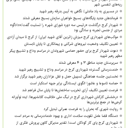
ریه‌های تنفسی شهر
در مسیری به یاد ماندنی/ نگاهی به آیین بدرقه رهبر شهید
فرماندهان جدید پایگاه‌های بسیج خواهران سازمان بسیج معرفی شدند
شهردار کرج درگذشت «رئیس سه دوره شورای شهر» را تسلیت گفت/«دادگو»
مردی از جنس تجربه و سادگی بود
موکب‌های شهرداری کرج میزبانِ زائرین آقای شهید ایران/ از کرج تا میدان آزادی
تعیین تکلیف وضعیت نیروهای شرکتی و پیمانکاری تا پایان تابستان
دعوت شهردار کرج برای حضور حماسی شهروندان در مراسم وداع و تشییع پیکر
مطهر رهبر شهید
سرپرستان جدید مناطق ۳ و ۴ معرفی شدند
خدمت‌رسانی گسترده شهرداری کرج در مراسم وداع و تشییع رهبر شهید
نخستین جلسه هماهنگی تسهیل حمل و نقل عزاداران رهبر شهید برگزار شد
حماسه تاسوعا و عاشورا الگوی ایستادگی برابر جبهه استکبار است
فرصت تعیین تکلیف آرای تخریب ساختمان‌ها تا پایان سال فراهم شد
درخشش کارکنان شهرداری کرج در لیگ ملی خلاقیت کلانشهرها/ ایده نوآورانه
کرجی‌ها در جمع برترین‌ها
روایت شهری که بحران را به فرصت عمرانی تبدیل کرد
دستگاه قضا عامل تقویت سلامت اداری و بهبود خدمات‌رسانی به مردم است
شهرداری کرج پای کار کودکان است/ تقدیر مدیرکل کانون پرورش فکری از
شهرداری