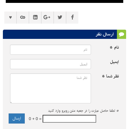
Play
Mute
Settings
PIP
Enter
Downl
fullscreen
ارسال نظر
نام *
ایمیل
نظر شما *
*
لطفا حاصل عبارت را در جعبه متن روبرو وارد کنید
0 + 0 =