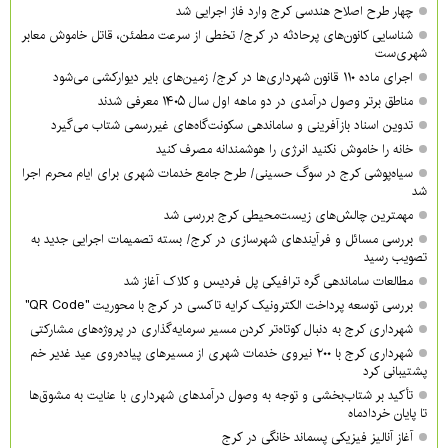
چهار طرح اصلاح هندسی کرج وارد فاز اجرایی شد
شناسایی کانون‌های پرحادثه در کرج/ تخطی از سرعت مطمئن، قاتل خاموش معابر
شهری‌ست
اجرای ماده ۱۱۰ قانون شهرداری‌ها در کرج/ زمین‌های بایر دیوارکشی می‌شود
مناطق برتر وصول درآمدی در دو ماهه اول سال ۱۴۰۵ معرفی شدند
تدوین اسناد بازآفرینی و ساماندهی سکونت‌گاه‌های غیررسمی شتاب می‌گیرد
خانه را خاموش نکنید انرژی را هوشمندانه مصرف کنید
سیاه‌پوشی کرج در سوگ حسینی/ طرح جامع خدمات شهری برای ایام محرم اجرا
شد
مهمترین چالش‌های زیست‌محیطی کرج بررسی شد
بررسی مسائل و فرآیندهای شهرسازی در کرج/ بسته تصمیمات اجرایی جدید به
تصویب رسید
مطالعات ساماندهی گره ترافیکی پل فردیس و کلاک آغاز شد
بررسی توسعه پرداخت الکترونیک کرایه تاکسی در کرج با محوریت "QR Code"
شهرداری کرج به دنبال کوتاه‌تر کردن مسیر سرمایه‌گذاری در پروژه‌های مشارکتی
شهرداری کرج با ۲۰۰ نیروی خدمات شهری از مسیرهای پیاده‌روی عید غدیر خم
پشتیبانی کرد
تأکید بر شتاب‌بخشی و توجه به وصول درآمدهای شهرداری با عنایت به مشوق‌ها
تا پایان خردادماه
آغاز آنالیز فیزیکی پسماند خانگی در کرج