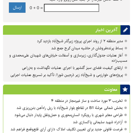
0 + 0 =
آخرین اخبار
مدیر منطقه ۲ از روند اجرای پروژه زیرگذر شیخ‌آباد بازدید کرد
بساط پرنده‌فروشان در حاشیه میدان کرج جمع شد
آغاز عملیات جدول‌گذاری، زیرسازی و آسفالت خیابان‌های شهیدان علی‌محمدی و
مسیب‌زاده
ارتقای کیفیت فضای سبز گلشهر با اجرای عملیات نگهداشت و به‌زراعی
پروژه‌های خوارزمی و شیخ‌آباد زیر ذره‌بین شورا/ تأکید بر تسریع عملیات اجرایی
معاونت
تخریب ۳ مورد ساخت و ساز غیرمجاز در منطقه ۴
بخش شمالی عرشهٔ B1 در تقاطع بلوار شیخ‌آباد با ریل راه‌آهن بتن‌ریزی شد
طراحی معابر شهری با رویکرد انسان‌محوری و حمل‌ونقل پایدار دنبال می‌شود
آزادراه شهید سلیمانی پاکسازی شد
فرصت قانونی جدید برای تعیین تکلیف املاک دارای آرای قلع‌وقمع فراهم شد