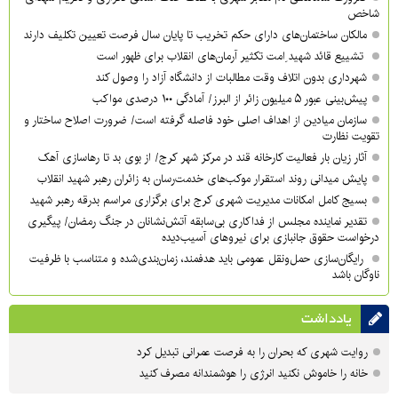
شاخص
مالکان ساختمان‌های دارای حکم تخریب تا پایان سال فرصت تعیین تکلیف دارند
تشییع قائد شهید ِامت تکثیر آرمان‌های انقلاب برای ظهور است
شهرداری بدون اتلاف وقت مطالبات از دانشگاه آزاد را وصول کند
پیش‌بینی عبور ۵ میلیون زائر از البرز/ آمادگی ۱۰۰ درصدی مواکب
سازمان میادین از اهداف اصلی خود فاصله گرفته است/ ضرورت اصلاح ساختار و
تقویت نظارت
آثار زیان بار فعالیت کارخانه قند در مرکز شهر کرج/ از بوی بد تا رهاسازی آهک
پایش میدانی روند استقرار موکب‌های خدمت‌رسان به زائران رهبر شهید انقلاب
بسیج کامل امکانات مدیریت شهری کرج برای برگزاری مراسم بدرقه رهبر شهید
تقدیر نماینده مجلس از فداکاری بی‌سابقه آتش‌نشانان در جنگ رمضان/ پیگیری
درخواست حقوق جانبازی برای نیروهای آسیب‌دیده
رایگان‌سازی حمل‌ونقل عمومی باید هدفمند، زمان‌بندی‌شده و متناسب با ظرفیت
ناوگان باشد
یادداشت
روایت شهری که بحران را به فرصت عمرانی تبدیل کرد
خانه را خاموش نکنید انرژی را هوشمندانه مصرف کنید