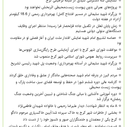
گشایش سه دسترسی کلیدی در شبکه ترافیکی کرج
پروژه‌های عمرانی بدون پیوست زیست‌محیطی اثربخش نخواهند بود
بزرگراه شهید سلیمانی در مسیر افتتاح کامل/ بهره‌برداری رسمی از 18.6 کیلومتر
آزادراه در هفته دولت
زمان پایان تعلل در تکمیل جاده قزلحصار فرا رسیده/ منتظر اجرای وظایف
دستگاه‌های متولی دولتی هستیم
حماسه تشییع امام شهید نمایش اقتدار ملت ایران و آغاز فصلی نو در مقاومت
بود
موافقت شورای شهر کرج با اجرای آزمایشی طرح رایگان‌سازی اتوبوس‌ها
سرپرست روابط عمومی شورای اسلامی شهر کرج منصوب شد
بزرگراه شهید سلیمانی در آستانه بهره‌برداری/ وضعیت پل شهید رئیسی تشریح
شد
مردم البرز در بدرقه امام شهید صحنه‌هایی ماندگار از عشق و وفاداری خلق کردند
کارنامه عالی دوره ششم شورا در حفظ و توسعه فضای سبز، ساخت پارک و
پیوست زیست محیطی
دوره آموزشی «آشنایی با مبانی جنگ شناختی و تبیین آخرین وضعیت جنگ
رمضان» برگزار شد
۸ ماه به انتظار شهادت/ دیدار علیرضا رحیمی با خانواده شهیدان فاطمی‌نژاد
بخشی از خاطرات شهر کرج به خاک سپرده شد/آیین خاکسپاری مرحوم دادگو
کرج یکی از معتمدان و خدمتگزاران صبور و دلسوز خود را از دست داد
ضرورت ساماندهی نام‌ معابر شهری با هدف حذف اسامی تکراری و تکریم شهدای