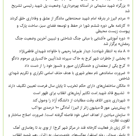
بزرگراه شهید سلیمانی در آستانه بهره‌برداری/ وضعیت پل شهید رئیسی تشریح
شد
مردم البرز در بدرقه امام شهید صحنه‌هایی ماندگار از عشق و وفاداری خلق کردند
کارنامه عالی دوره ششم شورا در حفظ و توسعه فضای سبز، ساخت پارک و
پیوست زیست محیطی
دوره آموزشی «آشنایی با مبانی جنگ شناختی و تبیین آخرین وضعیت جنگ
رمضان» برگزار شد
۸ ماه به انتظار شهادت/ دیدار علیرضا رحیمی با خانواده شهیدان فاطمی‌نژاد
بخشی از خاطرات شهر کرج به خاک سپرده شد/آیین خاکسپاری مرحوم دادگو
کرج یکی از معتمدان و خدمتگزاران صبور و دلسوز خود را از دست داد
ضرورت ساماندهی نام‌ معابر شهری با هدف حذف اسامی تکراری و تکریم شهدای
شاخص
مالکان ساختمان‌های دارای حکم تخریب تا پایان سال فرصت تعیین تکلیف دارند
تشییع قائد شهید ِامت تکثیر آرمان‌های انقلاب برای ظهور است
شهرداری بدون اتلاف وقت مطالبات از دانشگاه آزاد را وصول کند
پیش‌بینی عبور ۵ میلیون زائر از البرز/ آمادگی ۱۰۰ درصدی مواکب
سازمان میادین از اهداف اصلی خود فاصله گرفته است/ ضرورت اصلاح ساختار و
تقویت نظارت
آثار زیان بار فعالیت کارخانه قند در مرکز شهر کرج/ از بوی بد تا رهاسازی آهک
پایش میدانی روند استقرار موکب‌های خدمت‌رسان به زائران رهبر شهید انقلاب