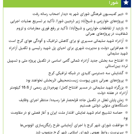
شورا
دبیر کمیسیون فرهنگی شورای شهر به دیدار اصحاب رسانه رفت
پروژه‌های خوارزمی و شیخ‌آباد زیر ذره‌بین شورا/ تأکید بر تسریع عملیات اجرایی
بازدید از تقاطعات خوارزمی و شیخ‌آباد/ تأکید بر رفع فوری معارضات و لزوم
شفافیت در پروژه‌های عمرانی
آزادراه شهید سلیمانی مسیری نو برای کاهش ترافیک و آلودگی هوای کرج است
هم‌افزایی دولت و مدیریت شهری برای احیای پل شهید رئیسی و تکمیل آزادراه
شهید سلیمانی
افتتاح سه بخش جدید آزادراه شمالی گامی اساسی در تکمیل پروژه ملی و تسهیل
تردد بین‌استانی
گشایش سه دسترسی کلیدی در شبکه ترافیکی کرج
پروژه‌های عمرانی بدون پیوست زیست‌محیطی اثربخش نخواهند بود
بزرگراه شهید سلیمانی در مسیر افتتاح کامل/ بهره‌برداری رسمی از 18.6 کیلومتر
آزادراه در هفته دولت
زمان پایان تعلل در تکمیل جاده قزلحصار فرا رسیده/ منتظر اجرای وظایف
دستگاه‌های متولی دولتی هستیم
حماسه تشییع امام شهید نمایش اقتدار ملت ایران و آغاز فصلی نو در مقاومت
بود
موافقت شورای شهر کرج با اجرای آزمایشی طرح رایگان‌سازی اتوبوس‌ها
سرپرست روابط عمومی شورای اسلامی شهر کرج منصوب شد