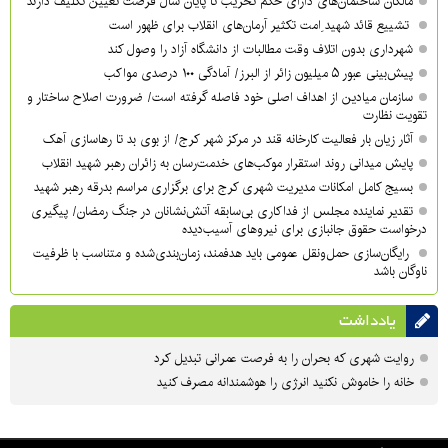
مالکان ساختمان‌های دارای حکم تخریب تا پایان سال فرصت تعیین تکلیف دارند
تشییع قائد شهید ِامت تکثیر آرمان‌های انقلاب برای ظهور است
شهرداری بدون اتلاف وقت مطالبات از دانشگاه آزاد را وصول کند
پیش‌بینی عبور ۵ میلیون زائر از البرز/ آمادگی ۱۰۰ درصدی مواکب
سازمان میادین از اهداف اصلی خود فاصله گرفته است/ ضرورت اصلاح ساختار و
تقویت نظارت
آثار زیان بار فعالیت کارخانه قند در مرکز شهر کرج/ از بوی بد تا رهاسازی آهک
پایش میدانی روند استقرار موکب‌های خدمت‌رسان به زائران رهبر شهید انقلاب
بسیج کامل امکانات مدیریت شهری کرج برای برگزاری مراسم بدرقه رهبر شهید
تقدیر نماینده مجلس از فداکاری بی‌سابقه آتش‌نشانان در جنگ رمضان/ پیگیری
درخواست حقوق جانبازی برای نیروهای آسیب‌دیده
رایگان‌سازی حمل‌ونقل عمومی باید هدفمند، زمان‌بندی‌شده و متناسب با ظرفیت
ناوگان باشد
یادداشت
روایت شهری که بحران را به فرصت عمرانی تبدیل کرد
خانه را خاموش نکنید انرژی را هوشمندانه مصرف کنید