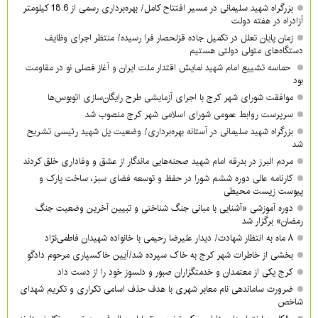
بزرگراه شهید سلیمانی در مسیر افتتاح کامل/ بهره‌برداری رسمی از 18.6 کیلومتر
آزادراه در هفته دولت
زمان پایان تعلل در تکمیل جاده قزلحصار فرا رسیده/ منتظر اجرای وظایف
دستگاه‌های متولی دولتی هستیم
حماسه تشییع امام شهید نمایش اقتدار ملت ایران و آغاز فصلی نو در مقاومت
بود
موافقت شورای شهر کرج با اجرای آزمایشی طرح رایگان‌سازی اتوبوس‌ها
سرپرست روابط عمومی شورای اسلامی شهر کرج منصوب شد
بزرگراه شهید سلیمانی در آستانه بهره‌برداری/ وضعیت پل شهید رئیسی تشریح
شد
مردم البرز در بدرقه امام شهید صحنه‌هایی ماندگار از عشق و وفاداری خلق کردند
کارنامه عالی دوره ششم شورا در حفظ و توسعه فضای سبز، ساخت پارک و
پیوست زیست محیطی
دوره آموزشی «آشنایی با مبانی جنگ شناختی و تبیین آخرین وضعیت جنگ
رمضان» برگزار شد
۸ ماه به انتظار شهادت/ دیدار علیرضا رحیمی با خانواده شهیدان فاطمی‌نژاد
بخشی از خاطرات شهر کرج به خاک سپرده شد/آیین خاکسپاری مرحوم دادگو
کرج یکی از معتمدان و خدمتگزاران صبور و دلسوز خود را از دست داد
ضرورت ساماندهی نام‌ معابر شهری با هدف حذف اسامی تکراری و تکریم شهدای
شاخص