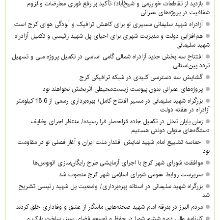
بازدید از تقاطعات خوارزمی و شیخ‌آباد/ تأکید بر رفع فوری معارضات و لزوم
شفافیت در پروژه‌های عمرانی
آزادراه شهید سلیمانی مسیری نو برای کاهش ترافیک و آلودگی هوای کرج است
هم‌افزایی دولت و مدیریت شهری برای احیای پل شهید رئیسی و تکمیل آزادراه
شهید سلیمانی
افتتاح سه بخش جدید آزادراه شمالی گامی اساسی در تکمیل پروژه ملی و تسهیل
تردد بین‌استانی
گشایش سه دسترسی کلیدی در شبکه ترافیکی کرج
پروژه‌های عمرانی بدون پیوست زیست‌محیطی اثربخش نخواهند بود
بزرگراه شهید سلیمانی در مسیر افتتاح کامل/ بهره‌برداری رسمی از 18.6 کیلومتر
آزادراه در هفته دولت
زمان پایان تعلل در تکمیل جاده قزلحصار فرا رسیده/ منتظر اجرای وظایف
دستگاه‌های متولی دولتی هستیم
حماسه تشییع امام شهید نمایش اقتدار ملت ایران و آغاز فصلی نو در مقاومت
بود
موافقت شورای شهر کرج با اجرای آزمایشی طرح رایگان‌سازی اتوبوس‌ها
سرپرست روابط عمومی شورای اسلامی شهر کرج منصوب شد
بزرگراه شهید سلیمانی در آستانه بهره‌برداری/ وضعیت پل شهید رئیسی تشریح
شد
مردم البرز در بدرقه امام شهید صحنه‌هایی ماندگار از عشق و وفاداری خلق کردند
کارنامه عالی دوره ششم شورا در حفظ و توسعه فضای سبز، ساخت پارک و