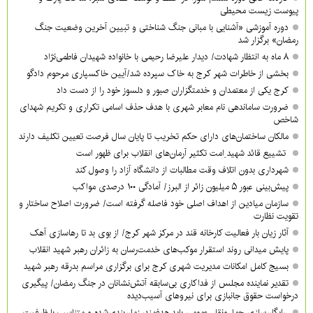
پیوست زیست محیطی
دوره آموزشی «آشنایی با مبانی جنگ شناختی و تبیین آخرین وضعیت جنگ
رمضان» برگزار شد
۸ ماه به انتظار شهادت/ دیدار علیرضا رحیمی با خانواده شهیدان فاطمی‌نژاد
بخشی از خاطرات شهر کرج به خاک سپرده شد/آیین خاکسپاری مرحوم دادگو
کرج یکی از معتمدان و خدمتگزاران صبور و دلسوز خود را از دست داد
ضرورت ساماندهی نام‌ معابر شهری با هدف حذف اسامی تکراری و تکریم شهدای
شاخص
مالکان ساختمان‌های دارای حکم تخریب تا پایان سال فرصت تعیین تکلیف دارند
تشییع قائد شهید ِامت تکثیر آرمان‌های انقلاب برای ظهور است
شهرداری بدون اتلاف وقت مطالبات از دانشگاه آزاد را وصول کند
پیش‌بینی عبور ۵ میلیون زائر از البرز/ آمادگی ۱۰۰ درصدی مواکب
سازمان میادین از اهداف اصلی خود فاصله گرفته است/ ضرورت اصلاح ساختار و
تقویت نظارت
آثار زیان بار فعالیت کارخانه قند در مرکز شهر کرج/ از بوی بد تا رهاسازی آهک
پایش میدانی روند استقرار موکب‌های خدمت‌رسان به زائران رهبر شهید انقلاب
بسیج کامل امکانات مدیریت شهری کرج برای برگزاری مراسم بدرقه رهبر شهید
تقدیر نماینده مجلس از فداکاری بی‌سابقه آتش‌نشانان در جنگ رمضان/ پیگیری
درخواست حقوق جانبازی برای نیروهای آسیب‌دیده
رایگان‌سازی حمل‌ونقل عمومی باید هدفمند، زمان‌بندی‌شده و متناسب با ظرفیت