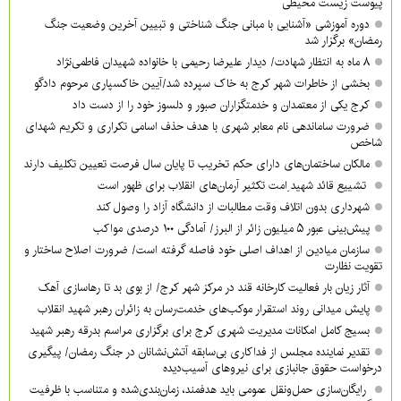
پیوست زیست محیطی
دوره آموزشی «آشنایی با مبانی جنگ شناختی و تبیین آخرین وضعیت جنگ
رمضان» برگزار شد
۸ ماه به انتظار شهادت/ دیدار علیرضا رحیمی با خانواده شهیدان فاطمی‌نژاد
بخشی از خاطرات شهر کرج به خاک سپرده شد/آیین خاکسپاری مرحوم دادگو
کرج یکی از معتمدان و خدمتگزاران صبور و دلسوز خود را از دست داد
ضرورت ساماندهی نام‌ معابر شهری با هدف حذف اسامی تکراری و تکریم شهدای
شاخص
مالکان ساختمان‌های دارای حکم تخریب تا پایان سال فرصت تعیین تکلیف دارند
تشییع قائد شهید ِامت تکثیر آرمان‌های انقلاب برای ظهور است
شهرداری بدون اتلاف وقت مطالبات از دانشگاه آزاد را وصول کند
پیش‌بینی عبور ۵ میلیون زائر از البرز/ آمادگی ۱۰۰ درصدی مواکب
سازمان میادین از اهداف اصلی خود فاصله گرفته است/ ضرورت اصلاح ساختار و
تقویت نظارت
آثار زیان بار فعالیت کارخانه قند در مرکز شهر کرج/ از بوی بد تا رهاسازی آهک
پایش میدانی روند استقرار موکب‌های خدمت‌رسان به زائران رهبر شهید انقلاب
بسیج کامل امکانات مدیریت شهری کرج برای برگزاری مراسم بدرقه رهبر شهید
تقدیر نماینده مجلس از فداکاری بی‌سابقه آتش‌نشانان در جنگ رمضان/ پیگیری
درخواست حقوق جانبازی برای نیروهای آسیب‌دیده
رایگان‌سازی حمل‌ونقل عمومی باید هدفمند، زمان‌بندی‌شده و متناسب با ظرفیت