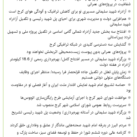
شفافیت در پروژه‌های عمرانی
آزادراه شهید سلیمانی مسیری نو برای کاهش ترافیک و آلودگی هوای کرج است
هم‌افزایی دولت و مدیریت شهری برای احیای پل شهید رئیسی و تکمیل آزادراه
شهید سلیمانی
افتتاح سه بخش جدید آزادراه شمالی گامی اساسی در تکمیل پروژه ملی و تسهیل
تردد بین‌استانی
گشایش سه دسترسی کلیدی در شبکه ترافیکی کرج
پروژه‌های عمرانی بدون پیوست زیست‌محیطی اثربخش نخواهند بود
بزرگراه شهید سلیمانی در مسیر افتتاح کامل/ بهره‌برداری رسمی از 18.6 کیلومتر
آزادراه در هفته دولت
زمان پایان تعلل در تکمیل جاده قزلحصار فرا رسیده/ منتظر اجرای وظایف
دستگاه‌های متولی دولتی هستیم
حماسه تشییع امام شهید نمایش اقتدار ملت ایران و آغاز فصلی نو در مقاومت
بود
موافقت شورای شهر کرج با اجرای آزمایشی طرح رایگان‌سازی اتوبوس‌ها
سرپرست روابط عمومی شورای اسلامی شهر کرج منصوب شد
بزرگراه شهید سلیمانی در آستانه بهره‌برداری/ وضعیت پل شهید رئیسی تشریح
شد
مردم البرز در بدرقه امام شهید صحنه‌هایی ماندگار از عشق و وفاداری خلق کردند
کارنامه عالی دوره ششم شورا در حفظ و توسعه فضای سبز، ساخت پارک و