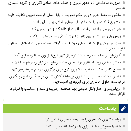
ضرورت ساماندهی نام‌ معابر شهری با هدف حذف اسامی تکراری و تکریم شهدای
شاخص
مالکان ساختمان‌های دارای حکم تخریب تا پایان سال فرصت تعیین تکلیف دارند
تشییع قائد شهید ِامت تکثیر آرمان‌های انقلاب برای ظهور است
شهرداری بدون اتلاف وقت مطالبات از دانشگاه آزاد را وصول کند
پیش‌بینی عبور ۵ میلیون زائر از البرز/ آمادگی ۱۰۰ درصدی مواکب
سازمان میادین از اهداف اصلی خود فاصله گرفته است/ ضرورت اصلاح ساختار و
تقویت نظارت
آثار زیان بار فعالیت کارخانه قند در مرکز شهر کرج/ از بوی بد تا رهاسازی آهک
پایش میدانی روند استقرار موکب‌های خدمت‌رسان به زائران رهبر شهید انقلاب
بسیج کامل امکانات مدیریت شهری کرج برای برگزاری مراسم بدرقه رهبر شهید
تقدیر نماینده مجلس از فداکاری بی‌سابقه آتش‌نشانان در جنگ رمضان/ پیگیری
درخواست حقوق جانبازی برای نیروهای آسیب‌دیده
رایگان‌سازی حمل‌ونقل عمومی باید هدفمند، زمان‌بندی‌شده و متناسب با ظرفیت
ناوگان باشد
یادداشت
روایت شهری که بحران را به فرصت عمرانی تبدیل کرد
خانه را خاموش نکنید انرژی را هوشمندانه مصرف کنید