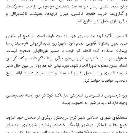
برای تأیید انطباق ارسال خواهد شد. همچنین موضوعاتی از جمله مشارکت‌ها،
واگذاری‌ها، خرید، خطوط تاکسی، میزان کرایه‌ها، معیشت تاکسیرانان و
برقی‌سازی حمل‌ونقل مطرح شد.
قاسم‌پور تأکید کرد: برقی‌سازی جزو اقدامات خوب است اما هیچ کار مثبتی
نباید بدون پشتوانه قانونی انجام شود. شهرداری نباید از روش «راه بینداز، جا
بینداز» استفاده کند؛ انجام کار خوب با مسیر غیرقانونی صحیح نیست.
به‌عنوان نمونه، در خصوص اتوبوس‌های برقی بارها تذکر داده‌ایم که اگر این
اقدام بدون مصوبه شورا انجام شود، غیرقانونی خواهد بود. در عین حال شهر
نیازمند فناوری روز و حمل‌ونقل پاک است و شورا نیز در صورت ارائه لوایح
مناسب، موافقت خواهد کرد.
وی درخصوص تاکسی‌های اینترنتی نیز تاکید کرد: در این زمینه تبصره‌هایی
وجود دارد که باید در شورا به تصویب برسد.
سخنگوی شورای اسلامی شهر کرج در بخش دیگری از سخنان خود افزود:
هیچ مغازه یا ملکی در شهر پارکینگ اختصاصی ندارد و شهرداری باید برابر
بندها و تبصره‌های ماده ۵۵ قانون شهرداری‌ها به وظایف خود عمل کند. پلیس