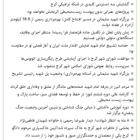
گشایش سه دسترسی کلیدی در شبکه ترافیکی کرج
پروژه‌های عمرانی بدون پیوست زیست‌محیطی اثربخش نخواهند بود
بزرگراه شهید سلیمانی در مسیر افتتاح کامل/ بهره‌برداری رسمی از 18.6 کیلومتر
آزادراه در هفته دولت
زمان پایان تعلل در تکمیل جاده قزلحصار فرا رسیده/ منتظر اجرای وظایف
دستگاه‌های متولی دولتی هستیم
حماسه تشییع امام شهید نمایش اقتدار ملت ایران و آغاز فصلی نو در مقاومت
بود
موافقت شورای شهر کرج با اجرای آزمایشی طرح رایگان‌سازی اتوبوس‌ها
سرپرست روابط عمومی شورای اسلامی شهر کرج منصوب شد
بزرگراه شهید سلیمانی در آستانه بهره‌برداری/ وضعیت پل شهید رئیسی تشریح
شد
مردم البرز در بدرقه امام شهید صحنه‌هایی ماندگار از عشق و وفاداری خلق کردند
کارنامه عالی دوره ششم شورا در حفظ و توسعه فضای سبز، ساخت پارک و
پیوست زیست محیطی
دوره آموزشی «آشنایی با مبانی جنگ شناختی و تبیین آخرین وضعیت جنگ
رمضان» برگزار شد
۸ ماه به انتظار شهادت/ دیدار علیرضا رحیمی با خانواده شهیدان فاطمی‌نژاد
بخشی از خاطرات شهر کرج به خاک سپرده شد/آیین خاکسپاری مرحوم دادگو
کرج یکی از معتمدان و خدمتگزاران صبور و دلسوز خود را از دست داد