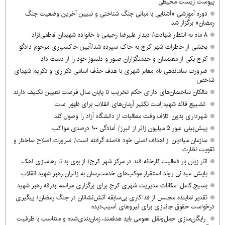
پیوست زیست محیطی
دوره آموزشی «آشنایی با مبانی جنگ شناختی و تبیین آخرین وضعیت جنگ
رمضان» برگزار شد
۸ ماه به انتظار شهادت/ دیدار علیرضا رحیمی با خانواده شهیدان فاطمی‌نژاد
بخشی از خاطرات شهر کرج به خاک سپرده شد/آیین خاکسپاری مرحوم دادگو
کرج یکی از معتمدان و خدمتگزاران صبور و دلسوز خود را از دست داد
ضرورت ساماندهی نام‌ معابر شهری با هدف حذف اسامی تکراری و تکریم شهدای
شاخص
مالکان ساختمان‌های دارای حکم تخریب تا پایان سال فرصت تعیین تکلیف دارند
تشییع قائد شهید ِامت تکثیر آرمان‌های انقلاب برای ظهور است
شهرداری بدون اتلاف وقت مطالبات از دانشگاه آزاد را وصول کند
پیش‌بینی عبور ۵ میلیون زائر از البرز/ آمادگی ۱۰۰ درصدی مواکب
سازمان میادین از اهداف اصلی خود فاصله گرفته است/ ضرورت اصلاح ساختار و
تقویت نظارت
آثار زیان بار فعالیت کارخانه قند در مرکز شهر کرج/ از بوی بد تا رهاسازی آهک
پایش میدانی روند استقرار موکب‌های خدمت‌رسان به زائران رهبر شهید انقلاب
بسیج کامل امکانات مدیریت شهری کرج برای برگزاری مراسم بدرقه رهبر شهید
تقدیر نماینده مجلس از فداکاری بی‌سابقه آتش‌نشانان در جنگ رمضان/ پیگیری
درخواست حقوق جانبازی برای نیروهای آسیب‌دیده
رایگان‌سازی حمل‌ونقل عمومی باید هدفمند، زمان‌بندی‌شده و متناسب با ظرفیت