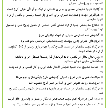
شفافیت در پروژه‌های عمرانی
آزادراه شهید سلیمانی مسیری نو برای کاهش ترافیک و آلودگی هوای کرج است
هم‌افزایی دولت و مدیریت شهری برای احیای پل شهید رئیسی و تکمیل آزادراه
شهید سلیمانی
افتتاح سه بخش جدید آزادراه شمالی گامی اساسی در تکمیل پروژه ملی و تسهیل
تردد بین‌استانی
گشایش سه دسترسی کلیدی در شبکه ترافیکی کرج
پروژه‌های عمرانی بدون پیوست زیست‌محیطی اثربخش نخواهند بود
بزرگراه شهید سلیمانی در مسیر افتتاح کامل/ بهره‌برداری رسمی از 18.6 کیلومتر
آزادراه در هفته دولت
زمان پایان تعلل در تکمیل جاده قزلحصار فرا رسیده/ منتظر اجرای وظایف
دستگاه‌های متولی دولتی هستیم
حماسه تشییع امام شهید نمایش اقتدار ملت ایران و آغاز فصلی نو در مقاومت
بود
موافقت شورای شهر کرج با اجرای آزمایشی طرح رایگان‌سازی اتوبوس‌ها
سرپرست روابط عمومی شورای اسلامی شهر کرج منصوب شد
بزرگراه شهید سلیمانی در آستانه بهره‌برداری/ وضعیت پل شهید رئیسی تشریح
شد
مردم البرز در بدرقه امام شهید صحنه‌هایی ماندگار از عشق و وفاداری خلق کردند
کارنامه عالی دوره ششم شورا در حفظ و توسعه فضای سبز، ساخت پارک و